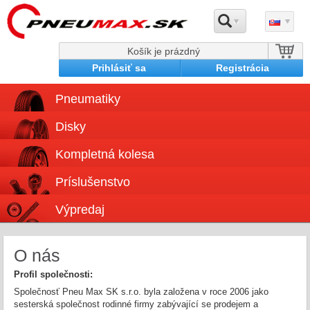
Košík je prázdný
Prihlásiť sa
Registrácia
Pneumatiky
Disky
Kompletná kolesa
Príslušenstvo
Výpredaj
O nás
Profil společnosti:
Společnosť Pneu Max SK s.r.o. byla založena v roce 2006 jako
sesterská společnost rodinné firmy zabývající se prodejem a