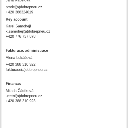
Jana Kábelová
prodej(a)dobrepneu.cz
+420 388324019
Key account
Karel Samohejl
k.samohejl(a)dobrepneu.cz
+420 776 737 878
Fakturace, administrace
Alena Lukášová
+420 388 310 922
fakturace(a)dobrepneu.cz
Finance:
Milada Částková
ucetni(a)dobrepneu.cz
+420 388 310 923