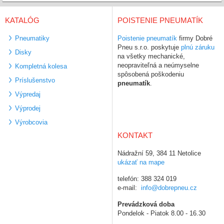
KATALÓG
POISTENIE PNEUMATÍK
Pneumatiky
Poistenie pneumatík
firmy Dobré
Pneu s.r.o. poskytuje
plnú záruku
Disky
na všetky mechanické,
neopraviteľná a neúmyselne
Kompletná kolesa
spôsobená poškodeniu
Príslušenstvo
pneumatík
.
Výpredaj
Výprodej
Výrobcovia
KONTAKT
Nádražní 59, 384 11 Netolice
ukázať na mape
telefón: 388 324 019
e-mail:
info@dobrepneu.cz
Prevádzková doba
Pondelok - Piatok 8.00 - 16.30