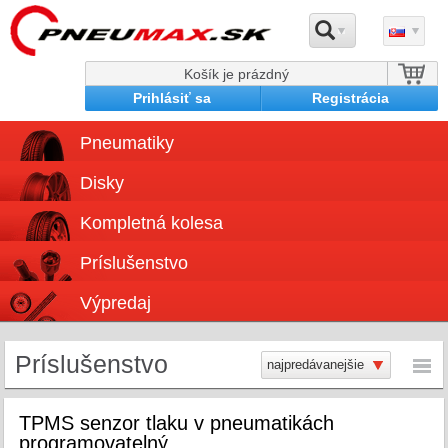
Košík je prázdný
Prihlásiť sa
Registrácia
Pneumatiky
Disky
Kompletná kolesa
Príslušenstvo
Výpredaj
Príslušenstvo
TPMS senzor tlaku v pneumatikách
programovatelný