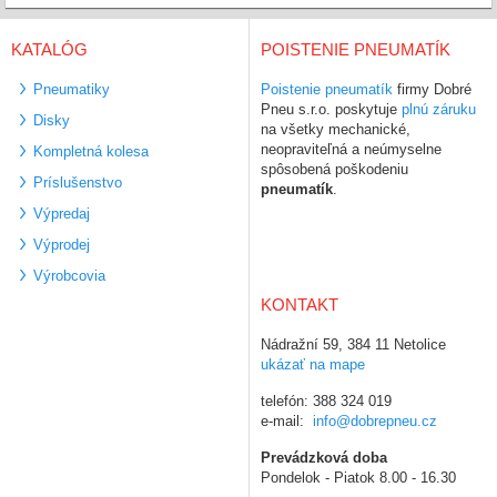
KATALÓG
POISTENIE PNEUMATÍK
Pneumatiky
Poistenie pneumatík
firmy Dobré
Pneu s.r.o. poskytuje
plnú záruku
Disky
na všetky mechanické,
neopraviteľná a neúmyselne
Kompletná kolesa
spôsobená poškodeniu
Príslušenstvo
pneumatík
.
Výpredaj
Výprodej
Výrobcovia
KONTAKT
Nádražní 59, 384 11 Netolice
ukázať na mape
telefón: 388 324 019
e-mail:
info@dobrepneu.cz
Prevádzková doba
Pondelok - Piatok 8.00 - 16.30