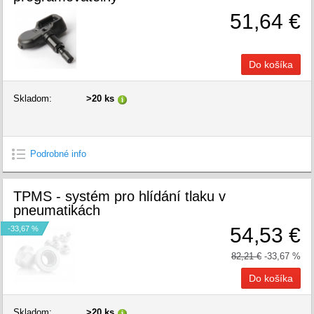
51,64 €
Skladom:
>20 ks
Podrobné info
TPMS - systém pro hlídání tlaku v
pneumatikách
54,53 €
-33,67 %
82,21 €
-33,67 %
Skladom:
>20 ks