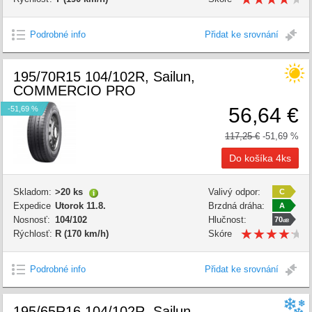
kvality:
Podrobné info
Přidat ke srovnání
195/70R15 104/102R, Sailun,
COMMERCIO PRO
56,64 €
-51,69 %
117,25 €
-51,69 %
Skladom:
>20 ks
Valivý odpor:
C
Expedice
Utorok 11.8.
Brzdná dráha:
A
Nosnosť:
104/102
Hlučnost:
70
dB
★
★
★
★
★
★
★
★
★
★
Rýchlosť:
R (170 km/h)
Skóre
kvality:
Podrobné info
Přidat ke srovnání
195/65R16 104/102R, Sailun,