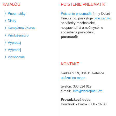
KATALÓG
POISTENIE PNEUMATÍK
Pneumatiky
Poistenie pneumatík
firmy Dobré
Pneu s.r.o. poskytuje
plnú záruku
Disky
na všetky mechanické,
neopraviteľná a neúmyselne
Kompletná kolesa
spôsobená poškodeniu
Príslušenstvo
pneumatík
.
Výpredaj
Výprodej
Výrobcovia
KONTAKT
Nádražní 59, 384 11 Netolice
ukázať na mape
telefón: 388 324 019
e-mail:
info@dobrepneu.cz
Prevádzková doba
Pondelok - Piatok 8.00 - 16.30