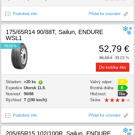
kvality:
Podrobné info
Přidat ke srovnání
175/65R14 90/88T, Sailun, ENDURE
WSL1
52,79 €
-39,03 %
86,59 €
-39,03 %
Skladom:
>20 ks
Valivý odpor:
D
Expedice
Utorok 11.8.
Brzdná dráha:
B
Nosnosť:
90/88
Hlučnost:
72
dB
★
★
★
★
★
★
★
★
★
★
Rýchlosť:
T (190 km/h)
Skóre
kvality:
Podrobné info
Přidat ke srovnání
205/65R15 102/100R, Sailun, ENDURE