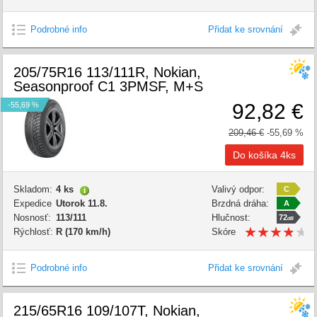
kvality:
Podrobné info
Přidat ke srovnání
205/75R16 113/111R, Nokian,
Seasonproof C1 3PMSF, M+S
92,82 €
-55,69 %
209,46 €
-55,69 %
Skladom:
4 ks
Valivý odpor:
C
Expedice
Utorok 11.8.
Brzdná dráha:
A
Nosnosť:
113/111
Hlučnost:
72
dB
★
★
★
★
★
★
★
★
★
★
Rýchlosť:
R (170 km/h)
Skóre
kvality:
Podrobné info
Přidat ke srovnání
215/65R16 109/107T, Nokian,