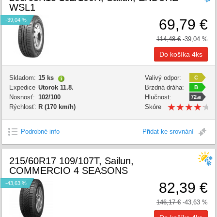
WSL1
69,79 €
-39,04 %
114,48 €
-39,04 %
Skladom:
15 ks
Valivý odpor:
C
Expedice
Utorok 11.8.
Brzdná dráha:
B
Nosnosť:
102/100
Hlučnost:
72
dB
★
★
★
★
★
★
★
★
★
★
Rýchlosť:
R (170 km/h)
Skóre
kvality:
Podrobné info
Přidat ke srovnání
215/60R17 109/107T, Sailun,
COMMERCIO 4 SEASONS
82,39 €
-43,63 %
146,17 €
-43,63 %