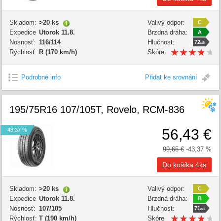
Skladom:
>20 ks
Valivý odpor:
C
Expedice
Utorok 11.8.
Brzdná dráha:
A
Nosnosť:
116/114
Hlučnost:
72
dB
★
★
★
★
★
★
★
★
★
★
Rýchlosť:
R (170 km/h)
Skóre
kvality:
Podrobné info
Přidat ke srovnání
195/75R16 107/105T, Rovelo, RCM-836
56,43 €
-43,37 %
99,65 €
-43,37 %
Skladom:
>20 ks
Valivý odpor:
C
Expedice
Utorok 11.8.
Brzdná dráha:
B
Nosnosť:
107/105
Hlučnost:
71
dB
★
★
★
★
★
★
★
★
★
★
Rýchlosť:
T (190 km/h)
Skóre