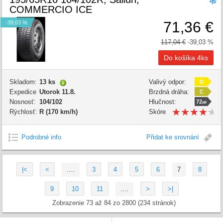
COMMERCIO ICE
71,36 €
-39,03 %
117,04 €
-39,03 %
Skladom:
13 ks
Valivý odpor:
D
Expedice
Utorok 11.8.
Brzdná dráha:
C
Nosnosť:
104/102
Hlučnost:
72
dB
★
★
★
★
★
★
★
★
★
★
Rýchlosť:
R (170 km/h)
Skóre
kvality:
Podrobné info
Přidat ke srovnání
|<
<
....
3
4
5
6
7
8
9
10
11
....
>
>|
Zobrazenie 73 až 84 zo 2800 (234 stránok)