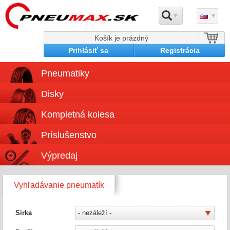
Košík je prázdný
Prihlásiť sa
Registrácia
Pneumatiky
Disky
Kompletná kolesa
Príslušenstvo
Výpredaj
Vyhľadávanie pneumatík
Sirka