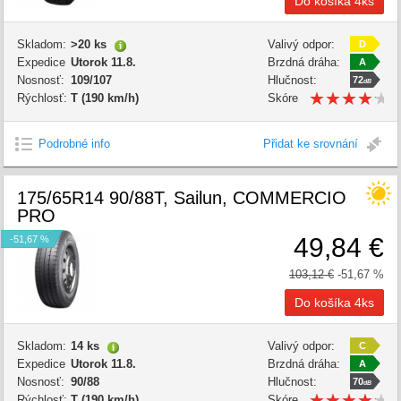
Skladom:
>20 ks
Valivý odpor:
D
Expedice
Utorok 11.8.
Brzdná dráha:
A
Nosnosť:
109/107
Hlučnost:
72
dB
★
★
★
★
★
★
★
★
★
★
Rýchlosť:
T (190 km/h)
Skóre
kvality:
Podrobné info
Přidat ke srovnání
175/65R14 90/88T, Sailun, COMMERCIO
PRO
49,84 €
-51,67 %
103,12 €
-51,67 %
Skladom:
14 ks
Valivý odpor:
C
Expedice
Utorok 11.8.
Brzdná dráha:
A
Nosnosť:
90/88
Hlučnost:
70
dB
★
★
★
★
★
★
★
★
★
★
Rýchlosť:
T (190 km/h)
Skóre