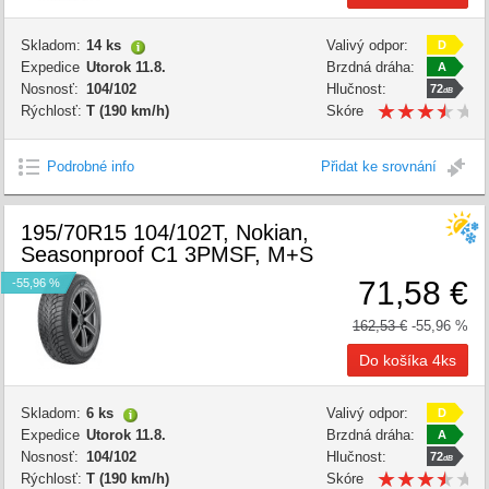
Skladom:
14 ks
Valivý odpor:
D
Expedice
Utorok 11.8.
Brzdná dráha:
A
Nosnosť:
104/102
Hlučnost:
72
dB
★
★
★
★
★
★
★
★
★
★
Rýchlosť:
T (190 km/h)
Skóre
kvality:
Podrobné info
Přidat ke srovnání
195/70R15 104/102T, Nokian,
Seasonproof C1 3PMSF, M+S
71,58 €
-55,96 %
162,53 €
-55,96 %
Skladom:
6 ks
Valivý odpor:
D
Expedice
Utorok 11.8.
Brzdná dráha:
A
Nosnosť:
104/102
Hlučnost:
72
dB
★
★
★
★
★
★
★
★
★
★
Rýchlosť:
T (190 km/h)
Skóre