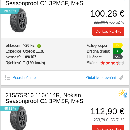
Seasonproof C1 3PMSF, M+S
100,26 €
-55,62 %
225,90 €
-55,62 %
Skladom:
>20 ks
Valivý odpor:
D
Expedice
Utorok 11.8.
Brzdná dráha:
A
Nosnosť:
109/107
Hlučnost:
72
dB
★
★
★
★
★
★
★
★
★
★
Rýchlosť:
T (190 km/h)
Skóre
kvality:
Podrobné info
Přidat ke srovnání
215/75R16 116/114R, Nokian,
Seasonproof C1 3PMSF, M+S
112,90 €
-55,51 %
253,79 €
-55,51 %