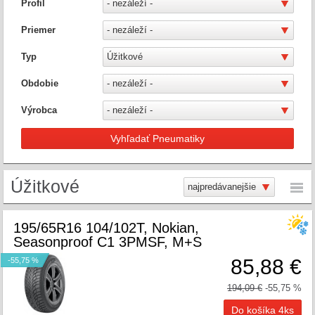
Profil
Priemer
Typ
Obdobie
Výrobca
Vyhľadať Pneumatiky
Úžitkové
195/65R16 104/102T, Nokian,
Seasonproof C1 3PMSF, M+S
85,88 €
-55,75 %
194,09 €
-55,75 %