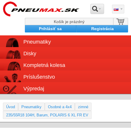
Košík je prázdný
Prihlásiť sa
Registrácia
Pneumatiky
Disky
Kompletná kolesa
Príslušenstvo
Výpredaj
Úvod
Pneumatiky
Osobné a 4x4
zimné
235/55R18 104H, Barum, POLARIS 6 XL FR EV