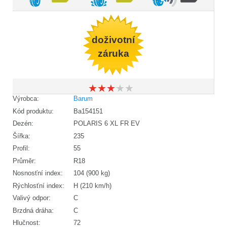
doživotní
záruka
★
★
★
★
★
★
★
★
★
★
Výrobca:
Barum
Kód produktu:
Ba154151
Dezén:
POLARIS 6 XL FR EV
Šířka:
235
Profil:
55
Průměr:
R18
Nosnosťní index:
104 (900 kg)
Rýchlosťní index:
H (210 km/h)
Valivý odpor:
C
Brzdná dráha:
C
Hlučnost:
72