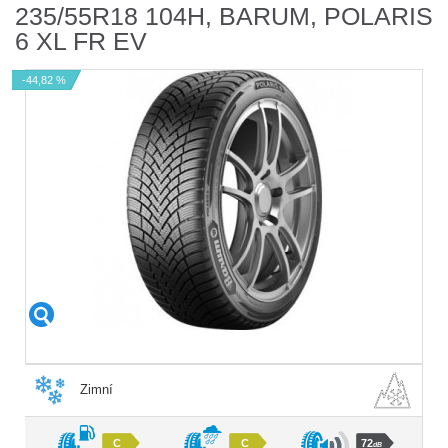
235/55R18 104H, BARUM, POLARIS
6 XL FR EV
-44,82 %
Zimní
C
C
72
dB