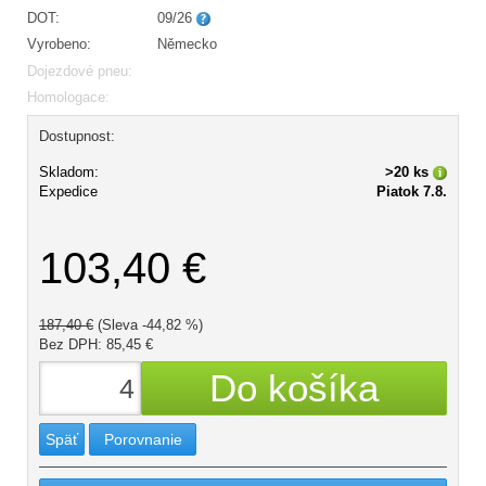
DOT:
09/26
Vyrobeno:
Německo
Dojezdové pneu:
Homologace:
Dostupnost:
Skladom:
>20 ks
Expedice
Piatok 7.8.
103,40 €
187,40 €
(Sleva -44,82 %)
Bez DPH: 85,45 €
Späť
Porovnanie