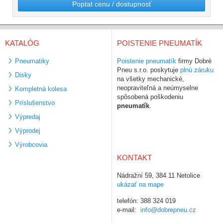
Poptat cenu / dostupnosť
KATALÓG
POISTENIE PNEUMATÍK
Pneumatiky
Poistenie pneumatík
firmy Dobré
Pneu s.r.o. poskytuje
plnú záruku
Disky
na všetky mechanické,
neopraviteľná a neúmyselne
Kompletná kolesa
spôsobená poškodeniu
Príslušenstvo
pneumatík
.
Výpredaj
Výprodej
Výrobcovia
KONTAKT
Nádražní 59, 384 11 Netolice
ukázať na mape
telefón: 388 324 019
e-mail:
info@dobrepneu.cz