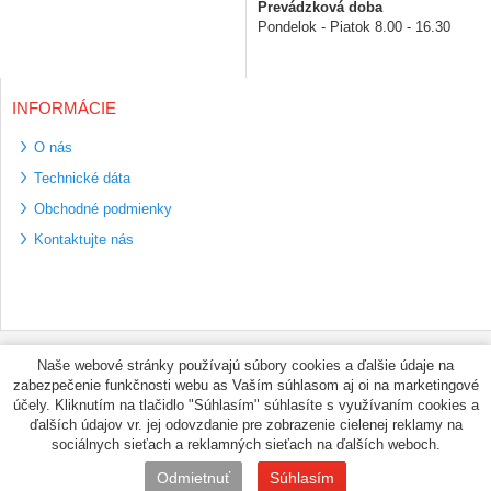
Prevádzková doba
Pondelok - Piatok 8.00 - 16.30
INFORMÁCIE
O nás
Technické dáta
Obchodné podmienky
Kontaktujte nás
Bezpečné platební
Naše webové stránky používajú súbory cookies a ďalšie údaje na
metody
zabezpečenie funkčnosti webu as Vaším súhlasom aj oi na marketingové
Využíváme zasílání
účely. Kliknutím na tlačidlo "Súhlasím" súhlasíte s využívaním cookies a
PPL
ďalších údajov vr. jej odovzdanie pre zobrazenie cielenej reklamy na
sociálnych sieťach a reklamných sieťach na ďalších weboch.
© PNEUMAX.SK 2026 by
Odmietnuť
Súhlasím