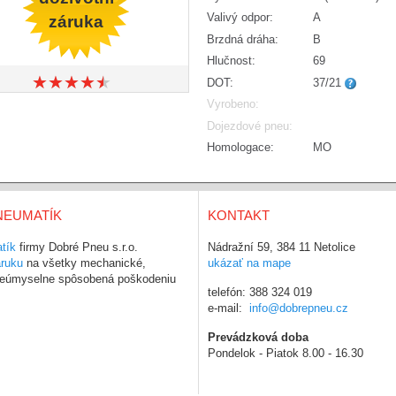
Valivý odpor:
A
záruka
Brzdná dráha:
B
Hlučnost:
69
★
★
★
★
★
★
★
★
★
★
DOT:
37/21
Vyrobeno:
Dojezdové pneu:
Homologace:
MO
NEUMATÍK
KONTAKT
tík
firmy Dobré Pneu s.r.o.
Nádražní 59, 384 11 Netolice
áruku
na všetky mechanické,
ukázať na mape
 neúmyselne spôsobená poškodeniu
telefón: 388 324 019
e-mail:
info@dobrepneu.cz
Prevádzková doba
Pondelok - Piatok 8.00 - 16.30