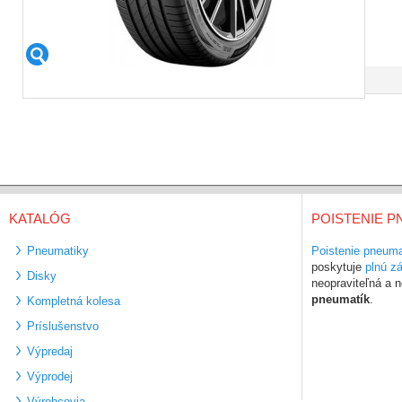
KATALÓG
POISTENIE P
Pneumatiky
Poistenie pneuma
poskytuje
plnú z
Disky
neopraviteľná a
pneumatík
.
Kompletná kolesa
Príslušenstvo
Výpredaj
Výprodej
Výrobcovia