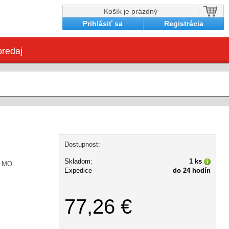
Košík je prázdný
Prihlásiť sa
Registrácia
redaj
Dostupnost:
Skladom:
1 ks
5 MO
Expedice
do 24 hodín
77,26 €