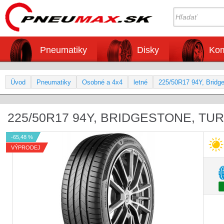
Pneumatiky
Disky
Kom
Úvod
Pneumatiky
Osobné a 4x4
letné
225/50R17 94Y, Brid
225/50R17 94Y, BRIDGESTONE, TU
-65,48 %
VÝPRODEJ