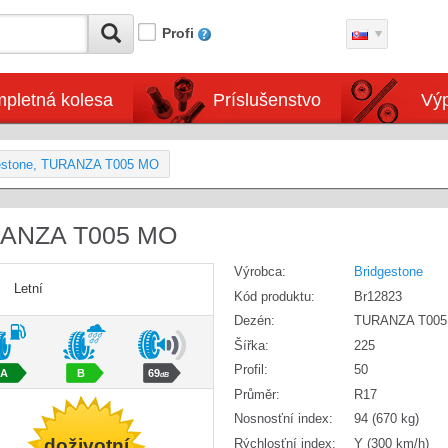
Profi
pletná kolesa
Príslušenstvo
Výp
gestone, TURANZA T005 MO
RANZA T005 MO
Výrobca:
Bridgestone
Letní
Kód produktu:
Br12823
Dezén:
TURANZA T00
Šířka:
225
Profil:
50
A
B
69
dB
Průměr:
R17
Nosnosťní index:
94 (670 kg)
doživotní
Rýchlosťní index:
Y (300 km/h)