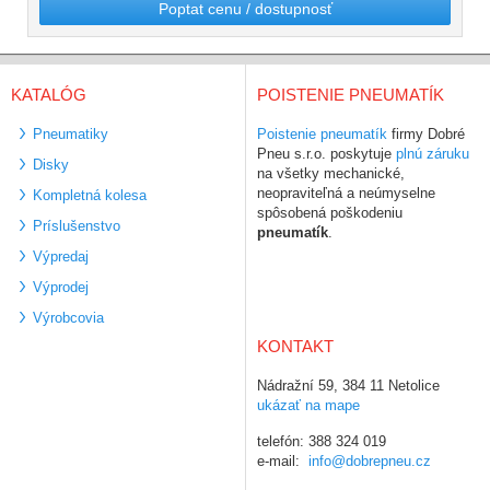
Poptat cenu / dostupnosť
KATALÓG
POISTENIE PNEUMATÍK
Pneumatiky
Poistenie pneumatík
firmy Dobré
Pneu s.r.o. poskytuje
plnú záruku
Disky
na všetky mechanické,
neopraviteľná a neúmyselne
Kompletná kolesa
spôsobená poškodeniu
Príslušenstvo
pneumatík
.
Výpredaj
Výprodej
Výrobcovia
KONTAKT
Nádražní 59, 384 11 Netolice
ukázať na mape
telefón: 388 324 019
e-mail:
info@dobrepneu.cz