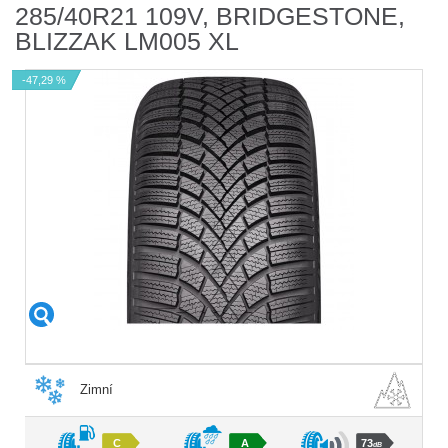
285/40R21 109V, BRIDGESTONE,
BLIZZAK LM005 XL
-47,29 %
Zimní
C
A
73
dB