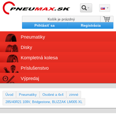
Košík je prázdný
Prihlásiť sa
Registrácia
Pneumatiky
Disky
Kompletná kolesa
Príslušenstvo
Výpredaj
Úvod
Pneumatiky
Osobné a 4x4
zimné
285/40R21 109V, Bridgestone, BLIZZAK LM005 XL