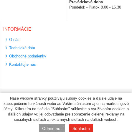
Prevádzková doba
Pondelok - Piatok 8.00 - 16.30
INFORMÁCIE
O nás
Technické dáta
Obchodné podmienky
Kontaktujte nás
Bezpečné platební
Naše webové stránky používajú súbory cookies a ďalšie údaje na
metody
zabezpečenie funkčnosti webu as Vaším súhlasom aj oi na marketingové
Využíváme zasílání
účely. Kliknutím na tlačidlo "Súhlasím" súhlasíte s využívaním cookies a
PPL
ďalších údajov vr. jej odovzdanie pre zobrazenie cielenej reklamy na
sociálnych sieťach a reklamných sieťach na ďalších weboch.
© PNEUMAX.SK 2026 by
Odmietnuť
Súhlasím