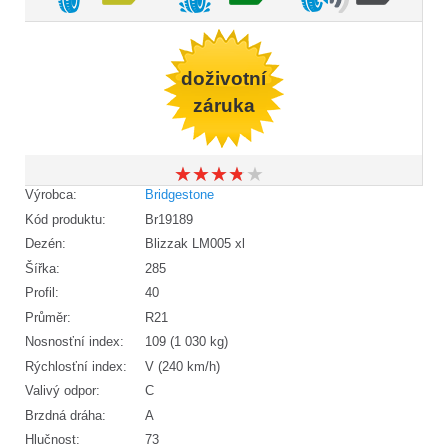
doživotní
záruka
★
★
★
★
★
★
★
★
★
★
Výrobca:
Bridgestone
Kód produktu:
Br19189
Dezén:
Blizzak LM005 xl
Šířka:
285
Profil:
40
Průměr:
R21
Nosnosťní index:
109 (1 030 kg)
Rýchlosťní index:
V (240 km/h)
Valivý odpor:
C
Brzdná dráha:
A
Hlučnost:
73