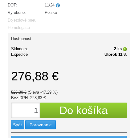
DOT:
11/24
Vyrobeno:
Polsko
Dojezdové pneu:
Homologace:
Dostupnost:
Skladom:
2 ks
Expedice
Utorok 11.8.
276,88 €
525,30 €
(Sleva -47,29 %)
Bez DPH: 228,83 €
Späť
Porovnanie