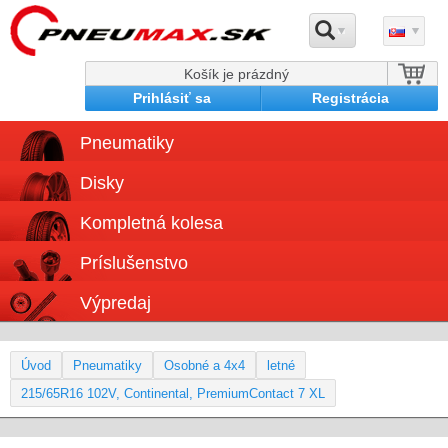
Košík je prázdný
Prihlásiť sa
Registrácia
Pneumatiky
Disky
Kompletná kolesa
Príslušenstvo
Výpredaj
Úvod
Pneumatiky
Osobné a 4x4
letné
215/65R16 102V, Continental, PremiumContact 7 XL