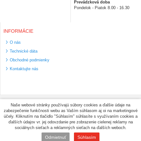
Prevádzková doba
Pondelok - Piatok 8.00 - 16.30
INFORMÁCIE
O nás
Technické dáta
Obchodné podmienky
Kontaktujte nás
Bezpečné platební
Naše webové stránky používajú súbory cookies a ďalšie údaje na
metody
zabezpečenie funkčnosti webu as Vaším súhlasom aj oi na marketingové
Využíváme zasílání
účely. Kliknutím na tlačidlo "Súhlasím" súhlasíte s využívaním cookies a
PPL
ďalších údajov vr. jej odovzdanie pre zobrazenie cielenej reklamy na
sociálnych sieťach a reklamných sieťach na ďalších weboch.
© PNEUMAX.SK 2026 by
Odmietnuť
Súhlasím