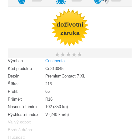
doživotní
záruka
★
★
★
★
★
★
★
★
★
★
Výrobca:
Continental
Kód produktu:
Co313045
Dezén:
PremiumContact 7 XL
Šířka:
215
Profil:
65
Průměr:
R16
Nosnosťní index:
102 (850 kg)
Rýchlosťní index:
V (240 km/h)
Valivý odpor:
Brzdná dráha:
Hlučnost: