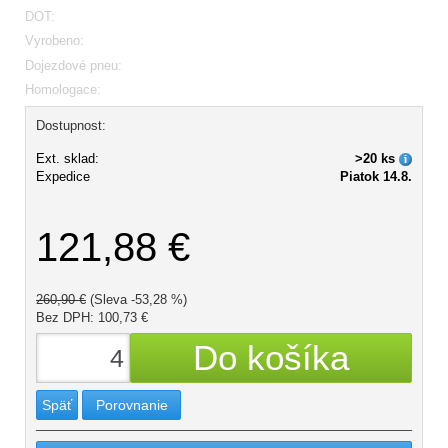
DOT:
Vyrobeno:
Dojezdové pneu:
Homologace:
Dostupnost:
Ext. sklad:
>20 ks
Expedice
Piatok 14.8.
121,88 €
260,90 €
(Sleva -53,28 %)
Bez DPH: 100,73 €
Späť
Porovnanie