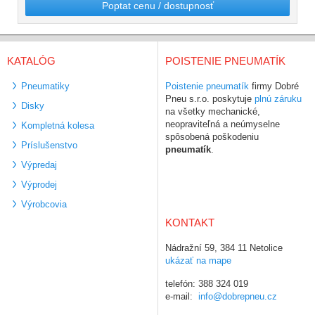
Poptat cenu / dostupnosť
KATALÓG
POISTENIE PNEUMATÍK
Pneumatiky
Poistenie pneumatík
firmy Dobré
Pneu s.r.o. poskytuje
plnú záruku
Disky
na všetky mechanické,
neopraviteľná a neúmyselne
Kompletná kolesa
spôsobená poškodeniu
Príslušenstvo
pneumatík
.
Výpredaj
Výprodej
Výrobcovia
KONTAKT
Nádražní 59, 384 11 Netolice
ukázať na mape
telefón: 388 324 019
e-mail:
info@dobrepneu.cz