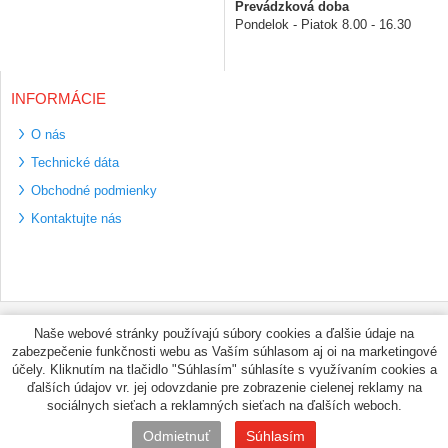
Prevádzková doba
Pondelok - Piatok 8.00 - 16.30
INFORMÁCIE
O nás
Technické dáta
Obchodné podmienky
Kontaktujte nás
Bezpečné platební
Naše webové stránky používajú súbory cookies a ďalšie údaje na
metody
zabezpečenie funkčnosti webu as Vaším súhlasom aj oi na marketingové
Využíváme zasílání
účely. Kliknutím na tlačidlo "Súhlasím" súhlasíte s využívaním cookies a
PPL
ďalších údajov vr. jej odovzdanie pre zobrazenie cielenej reklamy na
sociálnych sieťach a reklamných sieťach na ďalších weboch.
© PNEUMAX.SK 2026 by
Odmietnuť
Súhlasím