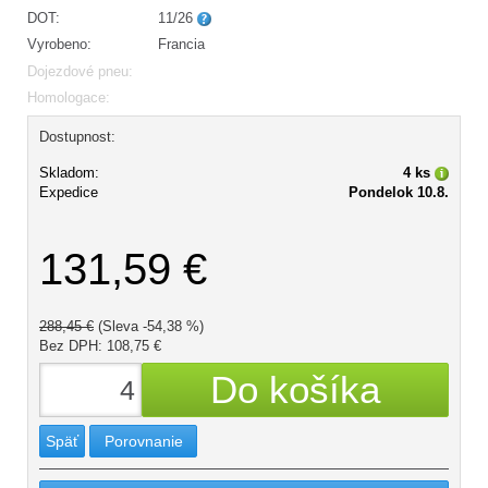
DOT:
11/26
Vyrobeno:
Francia
Dojezdové pneu:
Homologace:
Dostupnost:
Skladom:
4 ks
Expedice
Pondelok 10.8.
131,59 €
288,45 €
(Sleva -54,38 %)
Bez DPH: 108,75 €
Späť
Porovnanie