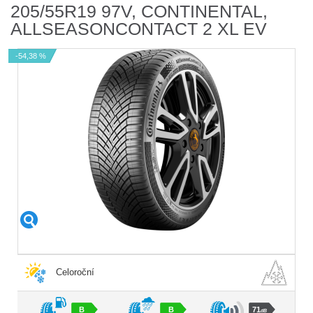
205/55R19 97V, CONTINENTAL,
ALLSEASONCONTACT 2 XL EV
-54,38 %
Celoroční
B
B
71
dB