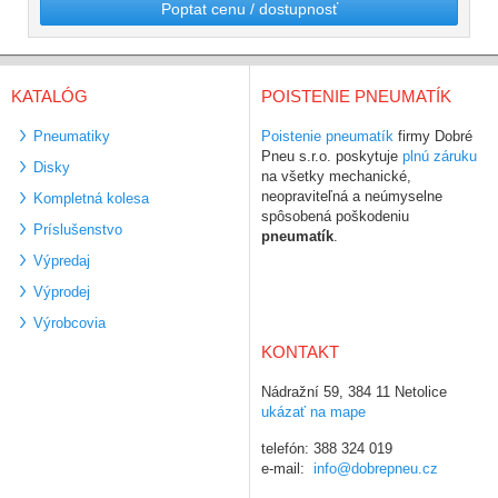
Poptat cenu / dostupnosť
KATALÓG
POISTENIE PNEUMATÍK
Pneumatiky
Poistenie pneumatík
firmy Dobré
Pneu s.r.o. poskytuje
plnú záruku
Disky
na všetky mechanické,
neopraviteľná a neúmyselne
Kompletná kolesa
spôsobená poškodeniu
Príslušenstvo
pneumatík
.
Výpredaj
Výprodej
Výrobcovia
KONTAKT
Nádražní 59, 384 11 Netolice
ukázať na mape
telefón: 388 324 019
e-mail:
info@dobrepneu.cz