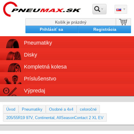
Košík je prázdný
Prihlásiť sa
Registrácia
Pneumatiky
Disky
Kompletná kolesa
Príslušenstvo
Výpredaj
Úvod
Pneumatiky
Osobné a 4x4
celoročné
205/55R19 97V, Continental, AllSeasonContact 2 XL EV