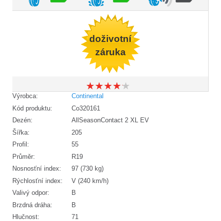
doživotní
záruka
★
★
★
★
★
★
★
★
★
★
Výrobca:
Continental
Kód produktu:
Co320161
Dezén:
AllSeasonContact 2 XL EV
Šířka:
205
Profil:
55
Průměr:
R19
Nosnosťní index:
97 (730 kg)
Rýchlosťní index:
V (240 km/h)
Valivý odpor:
B
Brzdná dráha:
B
Hlučnost:
71