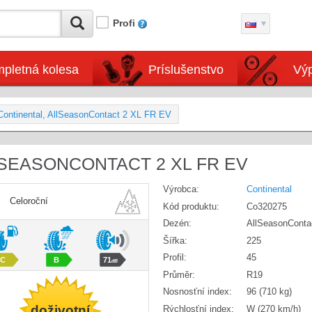
Profi
pletná kolesa
Príslušenstvo
Výp
ontinental, AllSeasonContact 2 XL FR EV
LSEASONCONTACT 2 XL FR EV
Výrobca:
Continental
Celoroční
Kód produktu:
Co320275
Dezén:
AllSeasonConta
Šířka:
225
Profil:
45
C
B
71
dB
Průměr:
R19
Nosnosťní index:
96 (710 kg)
doživotní
Rýchlosťní index:
W (270 km/h)