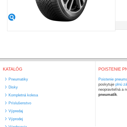
KATALÓG
POISTENIE P
Pneumatiky
Poistenie pneuma
poskytuje
plnú z
Disky
neopraviteľná a
pneumatík
.
Kompletná kolesa
Príslušenstvo
Výpredaj
Výprodej
Výrobcovia