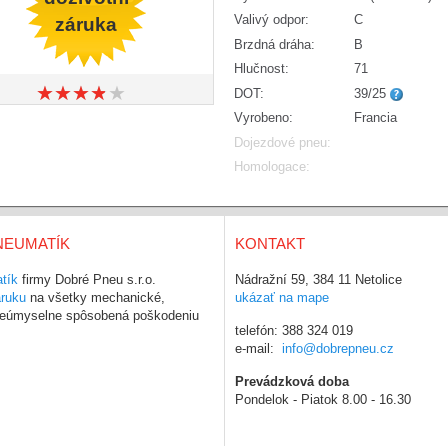
Valivý odpor:
C
záruka
Brzdná dráha:
B
Hlučnost:
71
★
★
★
★
★
★
★
★
★
★
DOT:
39/25
Vyrobeno:
Francia
Dojezdové pneu:
Homologace:
NEUMATÍK
KONTAKT
tík
firmy Dobré Pneu s.r.o.
Nádražní 59, 384 11 Netolice
áruku
na všetky mechanické,
ukázať na mape
 neúmyselne spôsobená poškodeniu
telefón: 388 324 019
e-mail:
info@dobrepneu.cz
Prevádzková doba
Pondelok - Piatok 8.00 - 16.30