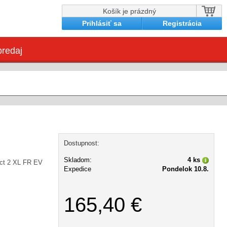
Košík je prázdný
Prihlásiť sa
Registrácia
redaj
Dostupnost:
Skladom:
4 ks
ct 2 XL FR EV
Expedice
Pondelok 10.8.
165,40 €