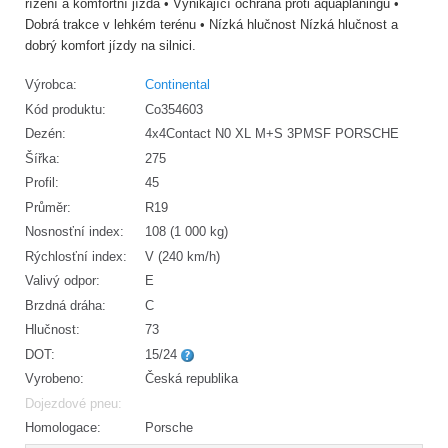
řízení a komfortní jízda • Vynikající ochrana proti aquaplaningu •
Dobrá trakce v lehkém terénu • Nízká hlučnost Nízká hlučnost a
dobrý komfort jízdy na silnici.
Výrobca:
Continental
Kód produktu:
Co354603
Dezén:
4x4Contact N0 XL M+S 3PMSF PORSCHE
Šířka:
275
Profil:
45
Průměr:
R19
Nosnosťní index:
108 (1 000 kg)
Rýchlosťní index:
V (240 km/h)
Valivý odpor:
E
Brzdná dráha:
C
Hlučnost:
73
DOT:
15/24
Vyrobeno:
Česká republika
Dojezdové pneu:
Homologace:
Porsche