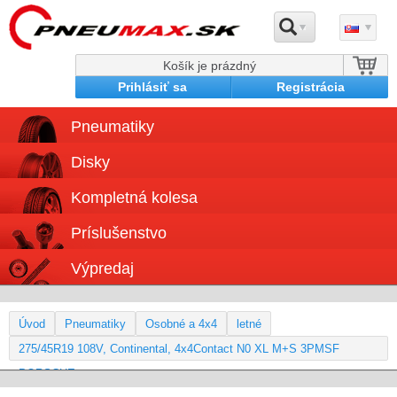
Košík je prázdný
Prihlásiť sa
Registrácia
Pneumatiky
Disky
Kompletná kolesa
Príslušenstvo
Výpredaj
Úvod
Pneumatiky
Osobné a 4x4
letné
275/45R19 108V, Continental, 4x4Contact N0 XL M+S 3PMSF
PORSCHE