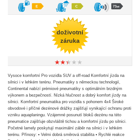
E
C
73
dB
doživotní
záruka
★
★
★
★
★
★
★
★
★
★
Vysoce komfortní Pro vozidla SUV a off-road Komfortní jízda na
silnici i v lehkém terénu. Pneumatiky s německou technologií,
Continental nabízí prémiové pneumatiky s optimálním brzdným
výkonem a bezpečností. Nízká hlučnost a dobrý komfort jízdy na
silnici. Komfortní pneumatika pro vozidla s pohonem 4x4 Široké
obvodové i příčné dezénové drážky zajišťují vynikající ochranu proti
vzniku aquaplaningu. Vzájemné posunutí bloků dezénu na této
pneumatice zajišťuje obzvláště tichou a komfortní jízdu po silnici.
Početné lamely poskytují maximální záběr na silnici i v lehkém
terénu. Přínosy: • Velmi dobrá směrová stabilita • Rychlé reakce