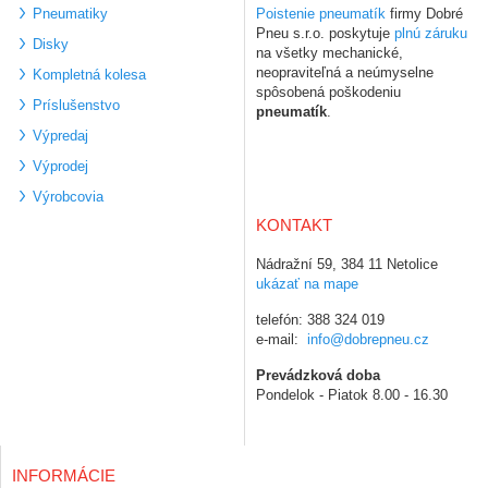
Pneumatiky
Poistenie pneumatík
firmy Dobré
Pneu s.r.o. poskytuje
plnú záruku
Disky
na všetky mechanické,
neopraviteľná a neúmyselne
Kompletná kolesa
spôsobená poškodeniu
Príslušenstvo
pneumatík
.
Výpredaj
Výprodej
Výrobcovia
KONTAKT
Nádražní 59, 384 11 Netolice
ukázať na mape
telefón: 388 324 019
e-mail:
info@dobrepneu.cz
Prevádzková doba
Pondelok - Piatok 8.00 - 16.30
INFORMÁCIE