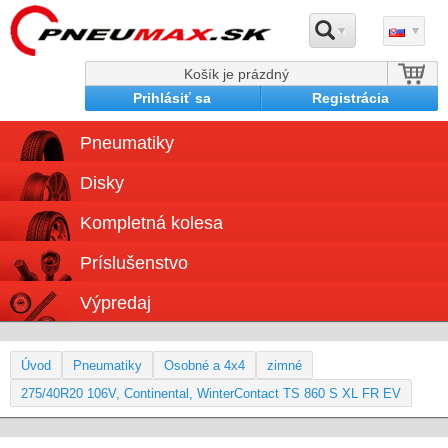
Košík je prázdný
Prihlásiť sa
Registrácia
Pneumatiky
Disky
Kompletná kolesa
Príslušenstvo
Výpredaj
Úvod
Pneumatiky
Osobné a 4x4
zimné
275/40R20 106V, Continental, WinterContact TS 860 S XL FR EV