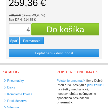
259,36 €
518,20 €
(Sleva -49,95 %)
Bez DPH: 214,35 €
Späť
Porovnanie
Poptat cenu / dostupnosť
KATALÓG
POISTENIE PNEUMATÍK
Pneumatiky
Poistenie pneumatík
firmy Dobré
Pneu s.r.o. poskytuje
plnú záruku
Disky
na všetky mechanické,
neopraviteľná a neúmyselne
Kompletná kolesa
spôsobená poškodeniu
Príslušenstvo
pneumatík
.
Výpredaj