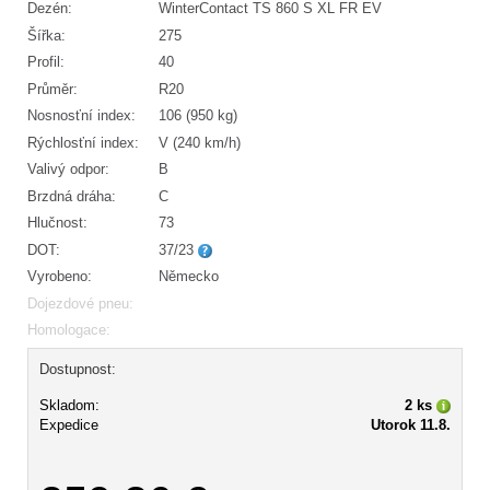
Dezén:
WinterContact TS 860 S XL FR EV
Šířka:
275
Profil:
40
Průměr:
R20
Nosnosťní index:
106 (950 kg)
Rýchlosťní index:
V (240 km/h)
Valivý odpor:
B
Brzdná dráha:
C
Hlučnost:
73
DOT:
37/23
Vyrobeno:
Německo
Dojezdové pneu:
Homologace:
Dostupnost:
Skladom:
2 ks
Expedice
Utorok 11.8.