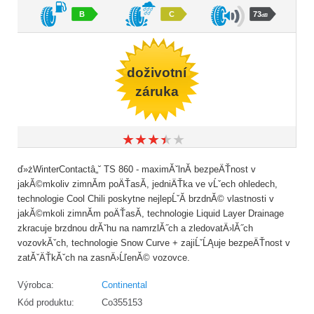
B
C
73
dB
doživotní
záruka
★
★
★
★
★
★
★
★
★
★
ď»żWinterContactâ„˘ TS 860 - maximĂˇlnĂ­ bezpeÄŤnost v
jakĂ©mkoliv zimnĂ­m poÄŤasĂ­, jedniÄŤka ve vĹˇech ohledech,
technologie Cool Chili poskytne nejlepĹˇĂ­ brzdnĂ© vlastnosti v
jakĂ©mkoli zimnĂ­m poÄŤasĂ­, technologie Liquid Layer Drainage
zkracuje brzdnou drĂˇhu na namrzlĂ˝ch a zledovatÄ›lĂ˝ch
vozovkĂˇch, technologie Snow Curve + zajiĹˇĹĄuje bezpeÄŤnost v
zatĂˇÄŤkĂˇch na zasnÄ›ĹľenĂ© vozovce.
Výrobca:
Continental
Kód produktu:
Co355153