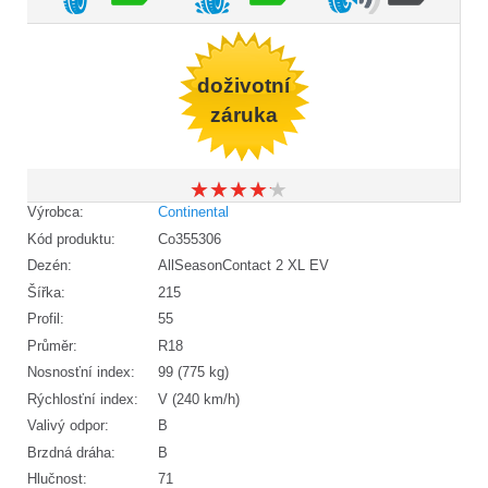
doživotní
záruka
★
★
★
★
★
★
★
★
★
★
Výrobca:
Continental
Kód produktu:
Co355306
Dezén:
AllSeasonContact 2 XL EV
Šířka:
215
Profil:
55
Průměr:
R18
Nosnosťní index:
99 (775 kg)
Rýchlosťní index:
V (240 km/h)
Valivý odpor:
B
Brzdná dráha:
B
Hlučnost:
71