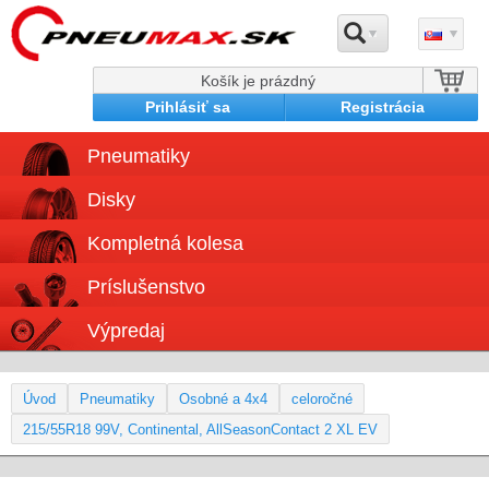
Košík je prázdný
Prihlásiť sa
Registrácia
Pneumatiky
Disky
Kompletná kolesa
Príslušenstvo
Výpredaj
Úvod
Pneumatiky
Osobné a 4x4
celoročné
215/55R18 99V, Continental, AllSeasonContact 2 XL EV