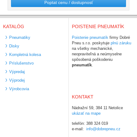
Poptat cenu / dostupnosť
KATALÓG
POISTENIE PNEUMATÍK
Pneumatiky
Poistenie pneumatík
firmy Dobré
Pneu s.r.o. poskytuje
plnú záruku
Disky
na všetky mechanické,
neopraviteľná a neúmyselne
Kompletná kolesa
spôsobená poškodeniu
Príslušenstvo
pneumatík
.
Výpredaj
Výprodej
Výrobcovia
KONTAKT
Nádražní 59, 384 11 Netolice
ukázať na mape
telefón: 388 324 019
e-mail:
info@dobrepneu.cz