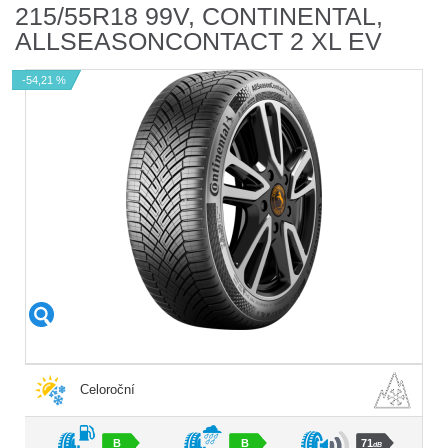
215/55R18 99V, CONTINENTAL,
ALLSEASONCONTACT 2 XL EV
-54,21 %
Celoroční
B
B
71
dB