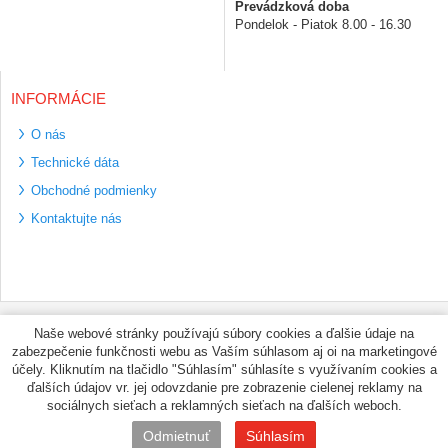
Prevádzková doba
Pondelok - Piatok 8.00 - 16.30
INFORMÁCIE
O nás
Technické dáta
Obchodné podmienky
Kontaktujte nás
Bezpečné platební
Naše webové stránky používajú súbory cookies a ďalšie údaje na
metody
zabezpečenie funkčnosti webu as Vaším súhlasom aj oi na marketingové
Využíváme zasílání
účely. Kliknutím na tlačidlo "Súhlasím" súhlasíte s využívaním cookies a
PPL
ďalších údajov vr. jej odovzdanie pre zobrazenie cielenej reklamy na
sociálnych sieťach a reklamných sieťach na ďalších weboch.
© PNEUMAX.SK 2026 by
Odmietnuť
Súhlasím