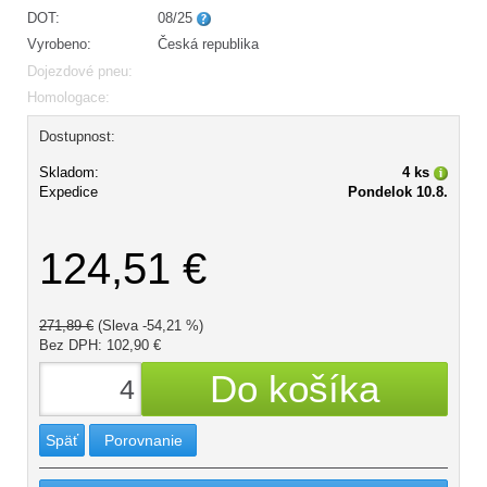
DOT:
08/25
Vyrobeno:
Česká republika
Dojezdové pneu:
Homologace:
Dostupnost:
Skladom:
4 ks
Expedice
Pondelok 10.8.
124,51 €
271,89 €
(Sleva -54,21 %)
Bez DPH: 102,90 €
Späť
Porovnanie