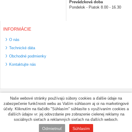
Prevádzková doba
Pondelok - Piatok 8.00 - 16.30
INFORMÁCIE
O nás
Technické dáta
Obchodné podmienky
Kontaktujte nás
Bezpečné platební
Naše webové stránky používajú súbory cookies a ďalšie údaje na
metody
zabezpečenie funkčnosti webu as Vaším súhlasom aj oi na marketingové
Využíváme zasílání
účely. Kliknutím na tlačidlo "Súhlasím" súhlasíte s využívaním cookies a
PPL
ďalších údajov vr. jej odovzdanie pre zobrazenie cielenej reklamy na
sociálnych sieťach a reklamných sieťach na ďalších weboch.
© PNEUMAX.SK 2026 by
Odmietnuť
Súhlasím