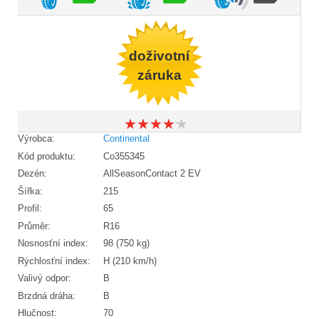
doživotní
záruka
★
★
★
★
★
★
★
★
★
★
Výrobca:
Continental
Kód produktu:
Co355345
Dezén:
AllSeasonContact 2 EV
Šířka:
215
Profil:
65
Průměr:
R16
Nosnosťní index:
98 (750 kg)
Rýchlosťní index:
H (210 km/h)
Valivý odpor:
B
Brzdná dráha:
B
Hlučnost:
70