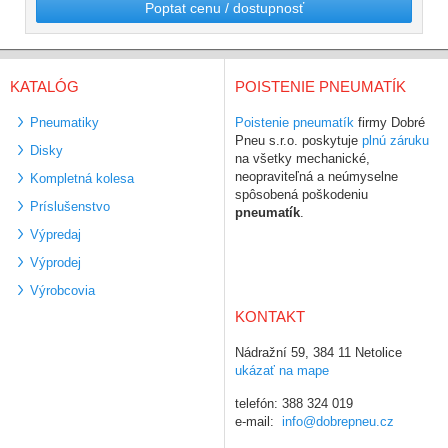
Poptat cenu / dostupnosť
KATALÓG
POISTENIE PNEUMATÍK
Pneumatiky
Poistenie pneumatík
firmy Dobré
Pneu s.r.o. poskytuje
plnú záruku
Disky
na všetky mechanické,
neopraviteľná a neúmyselne
Kompletná kolesa
spôsobená poškodeniu
Príslušenstvo
pneumatík
.
Výpredaj
Výprodej
Výrobcovia
KONTAKT
Nádražní 59, 384 11 Netolice
ukázať na mape
telefón: 388 324 019
e-mail:
info@dobrepneu.cz