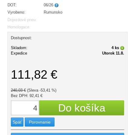
DOT:
06/26
Vyrobeno:
Rumunsko
Dojezdové pneu:
Homologace:
Dostupnost:
Skladom:
4 ks
Expedice
Utorok 11.8.
111,82 €
240,03 €
(Sleva -53,41 %)
Bez DPH: 92,41 €
Späť
Porovnanie