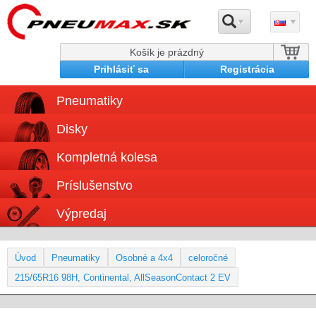
Košík je prázdný
Prihlásiť sa
Registrácia
Pneumatiky
Disky
Kompletná kolesa
Príslušenstvo
Výpredaj
Úvod
Pneumatiky
Osobné a 4x4
celoročné
215/65R16 98H, Continental, AllSeasonContact 2 EV