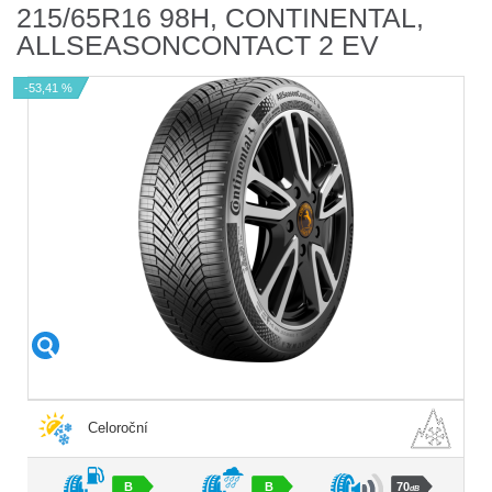
215/65R16 98H, CONTINENTAL,
ALLSEASONCONTACT 2 EV
-53,41 %
Celoroční
B
B
70
dB