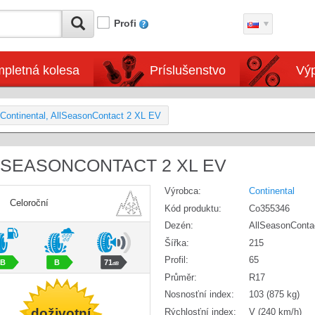
Profi
pletná kolesa
Príslušenstvo
Výp
Continental, AllSeasonContact 2 XL EV
LLSEASONCONTACT 2 XL EV
Výrobca:
Continental
Celoroční
Kód produktu:
Co355346
Dezén:
AllSeasonConta
Šířka:
215
Profil:
65
B
B
71
dB
Průměr:
R17
Nosnosťní index:
103 (875 kg)
doživotní
Rýchlosťní index:
V (240 km/h)