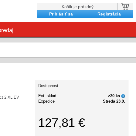
Košík je prázdný
Prihlásiť sa
Registrácia
redaj
Dostupnost:
Ext. sklad:
>20 ks
ct 2 XL EV
Expedice
Streda 23.9.
127,81 €