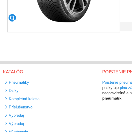
KATALÓG
POISTENIE P
Pneumatiky
Poistenie pneuma
poskytuje
plnú z
Disky
neopraviteľná a
pneumatík
.
Kompletná kolesa
Príslušenstvo
Výpredaj
Výprodej
Výrobcovia