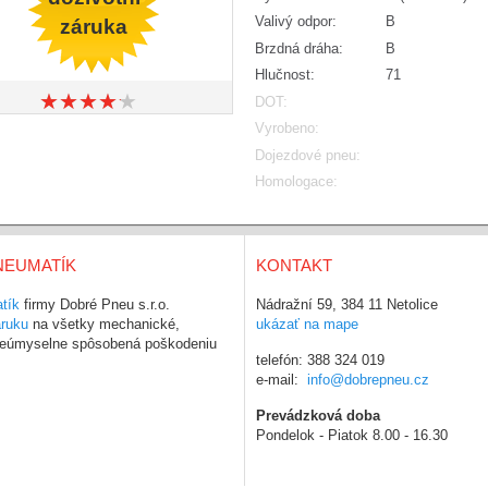
Valivý odpor:
B
záruka
Brzdná dráha:
B
Hlučnost:
71
★
★
★
★
★
★
★
★
★
★
DOT:
Vyrobeno:
Dojezdové pneu:
Homologace:
NEUMATÍK
KONTAKT
tík
firmy Dobré Pneu s.r.o.
Nádražní 59, 384 11 Netolice
áruku
na všetky mechanické,
ukázať na mape
 neúmyselne spôsobená poškodeniu
telefón: 388 324 019
e-mail:
info@dobrepneu.cz
Prevádzková doba
Pondelok - Piatok 8.00 - 16.30