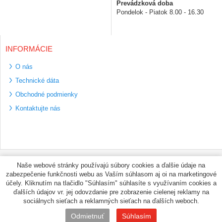
Prevádzková doba
Pondelok - Piatok 8.00 - 16.30
INFORMÁCIE
O nás
Technické dáta
Obchodné podmienky
Kontaktujte nás
Bezpečné platební
Naše webové stránky používajú súbory cookies a ďalšie údaje na
metody
zabezpečenie funkčnosti webu as Vaším súhlasom aj oi na marketingové
Využíváme zasílání
účely. Kliknutím na tlačidlo "Súhlasím" súhlasíte s využívaním cookies a
PPL
ďalších údajov vr. jej odovzdanie pre zobrazenie cielenej reklamy na
sociálnych sieťach a reklamných sieťach na ďalších weboch.
© PNEUMAX.SK 2026 by
Odmietnuť
Súhlasím