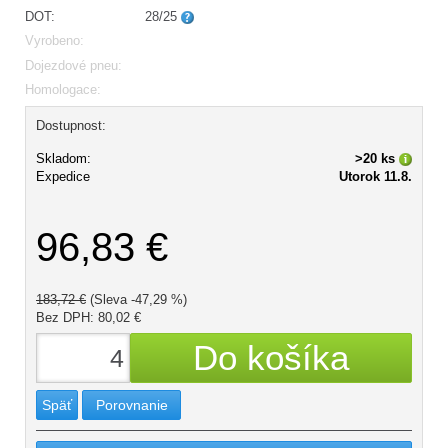
DOT:
28/25
Vyrobeno:
Dojezdové pneu:
Homologace:
Dostupnost:
Skladom:
>20 ks
Expedice
Utorok 11.8.
96,83 €
183,72 €
(Sleva -47,29 %)
Bez DPH: 80,02 €
Späť
Porovnanie