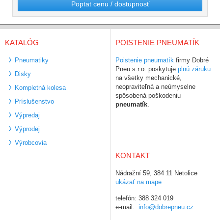
Poptat cenu / dostupnosť
KATALÓG
POISTENIE PNEUMATÍK
Pneumatiky
Poistenie pneumatík
firmy Dobré
Pneu s.r.o. poskytuje
plnú záruku
Disky
na všetky mechanické,
neopraviteľná a neúmyselne
Kompletná kolesa
spôsobená poškodeniu
Príslušenstvo
pneumatík
.
Výpredaj
Výprodej
Výrobcovia
KONTAKT
Nádražní 59, 384 11 Netolice
ukázať na mape
telefón: 388 324 019
e-mail:
info@dobrepneu.cz