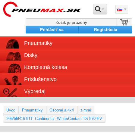
Košík je prázdný
Prihlásiť sa
Registrácia
Pneumatiky
Disky
Kompletná kolesa
Príslušenstvo
Výpredaj
Úvod
Pneumatiky
Osobné a 4x4
zimné
205/55R16 91T, Continental, WinterContact TS 870 EV