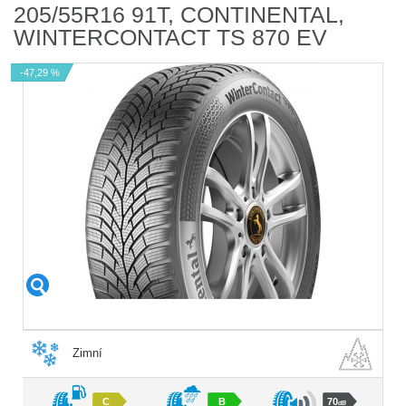
205/55R16 91T, CONTINENTAL,
WINTERCONTACT TS 870 EV
-47,29 %
Zimní
C
B
70
dB