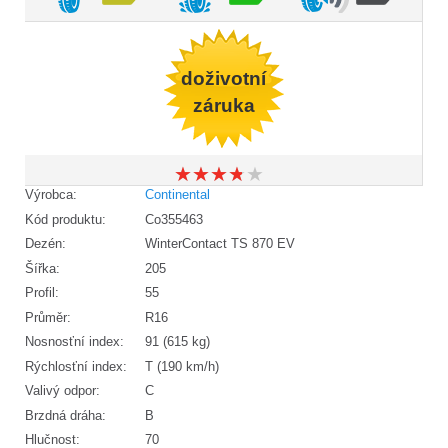
doživotní
záruka
★
★
★
★
★
★
★
★
★
★
Výrobca:
Continental
Kód produktu:
Co355463
Dezén:
WinterContact TS 870 EV
Šířka:
205
Profil:
55
Průměr:
R16
Nosnosťní index:
91 (615 kg)
Rýchlosťní index:
T (190 km/h)
Valivý odpor:
C
Brzdná dráha:
B
Hlučnost:
70