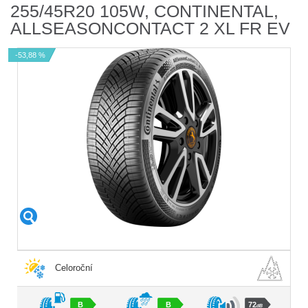
255/45R20 105W, CONTINENTAL,
ALLSEASONCONTACT 2 XL FR EV
-53,88 %
Celoroční
B
B
72
dB