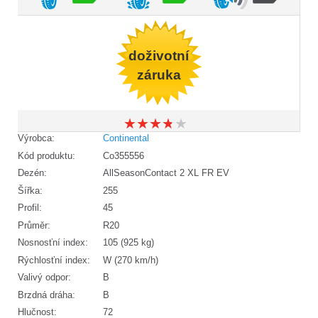
doživotní
záruka
★
★
★
★
★
★
★
★
★
★
Výrobca:
Continental
Kód produktu:
Co355556
Dezén:
AllSeasonContact 2 XL FR EV
Šířka:
255
Profil:
45
Průměr:
R20
Nosnosťní index:
105 (925 kg)
Rýchlosťní index:
W (270 km/h)
Valivý odpor:
B
Brzdná dráha:
B
Hlučnost:
72