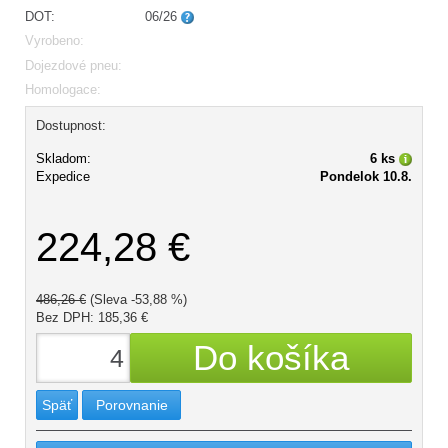
DOT:
06/26
Vyrobeno:
Dojezdové pneu:
Homologace:
Dostupnost:
Skladom:
6 ks
Expedice
Pondelok 10.8.
224,28 €
486,26 €
(Sleva -53,88 %)
Bez DPH: 185,36 €
Späť
Porovnanie