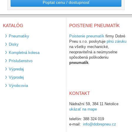
Poptat cenu / dostupnosť
KATALÓG
POISTENIE PNEUMATÍK
Pneumatiky
Poistenie pneumatík
firmy Dobré
Pneu s.r.o. poskytuje
plnú záruku
Disky
na všetky mechanické,
neopraviteľná a neúmyselne
Kompletná kolesa
spôsobená poškodeniu
Príslušenstvo
pneumatík
.
Výpredaj
Výprodej
Výrobcovia
KONTAKT
Nádražní 59, 384 11 Netolice
ukázať na mape
telefón: 388 324 019
e-mail:
info@dobrepneu.cz