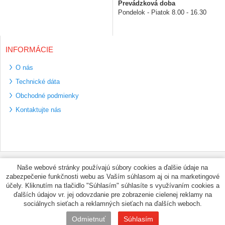
Prevádzková doba
Pondelok - Piatok 8.00 - 16.30
INFORMÁCIE
O nás
Technické dáta
Obchodné podmienky
Kontaktujte nás
Bezpečné platební
Naše webové stránky používajú súbory cookies a ďalšie údaje na
metody
zabezpečenie funkčnosti webu as Vaším súhlasom aj oi na marketingové
Využíváme zasílání
účely. Kliknutím na tlačidlo "Súhlasím" súhlasíte s využívaním cookies a
PPL
ďalších údajov vr. jej odovzdanie pre zobrazenie cielenej reklamy na
sociálnych sieťach a reklamných sieťach na ďalších weboch.
© PNEUMAX.SK 2026 by
Odmietnuť
Súhlasím