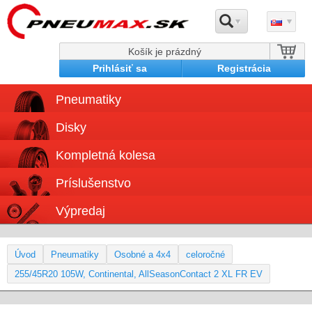
Košík je prázdný
Prihlásiť sa
Registrácia
Pneumatiky
Disky
Kompletná kolesa
Príslušenstvo
Výpredaj
Úvod
Pneumatiky
Osobné a 4x4
celoročné
255/45R20 105W, Continental, AllSeasonContact 2 XL FR EV