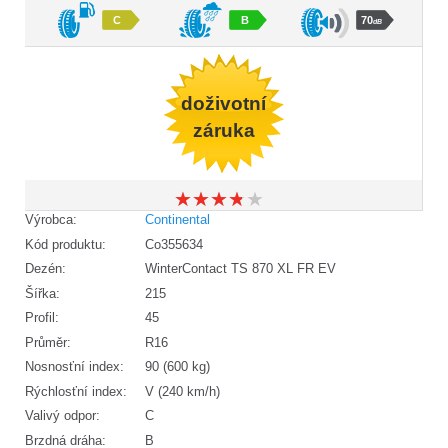
C
B
70
dB
doživotní
záruka
★
★
★
★
★
★
★
★
★
★
Výrobca:
Continental
Kód produktu:
Co355634
Dezén:
WinterContact TS 870 XL FR EV
Šířka:
215
Profil:
45
Průměr:
R16
Nosnosťní index:
90 (600 kg)
Rýchlosťní index:
V (240 km/h)
Valivý odpor:
C
Brzdná dráha:
B