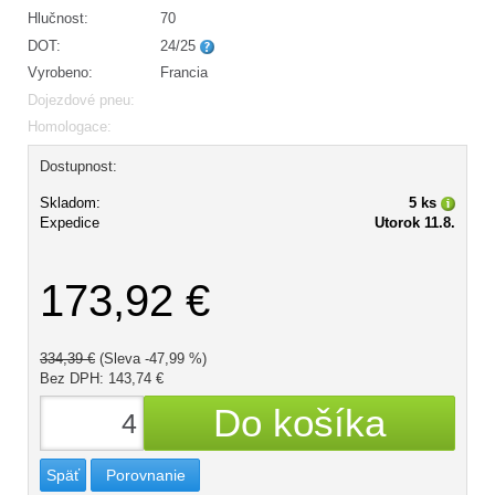
Hlučnost:
70
DOT:
24/25
Vyrobeno:
Francia
Dojezdové pneu:
Homologace:
Dostupnost:
Skladom:
5 ks
Expedice
Utorok 11.8.
173,92 €
334,39 €
(Sleva -47,99 %)
Bez DPH: 143,74 €
Späť
Porovnanie