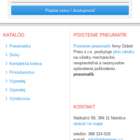
Poptat cenu / dostupnosť
KATALÓG
POISTENIE PNEUMATÍK
Pneumatiky
Poistenie pneumatík
firmy Dobré
Pneu s.r.o. poskytuje
plnú záruku
Disky
na všetky mechanické,
neopraviteľná a neúmyselne
Kompletná kolesa
spôsobená poškodeniu
Príslušenstvo
pneumatík
.
Výpredaj
Výprodej
Výrobcovia
KONTAKT
Nádražní 59, 384 11 Netolice
ukázať na mape
telefón: 388 324 019
e-mail:
info@dobrepneu.cz