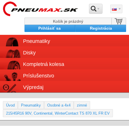
Košík je prázdný
Prihlásiť sa
Registrácia
Pneumatiky
Disky
Kompletná kolesa
Príslušenstvo
Výpredaj
Úvod
Pneumatiky
Osobné a 4x4
zimné
215/45R16 90V, Continental, WinterContact TS 870 XL FR EV