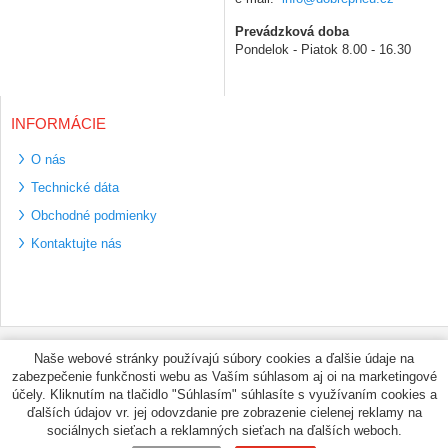
Prevádzková doba
Pondelok - Piatok 8.00 - 16.30
INFORMÁCIE
O nás
Technické dáta
Obchodné podmienky
Kontaktujte nás
Bezpečné platební
Naše webové stránky používajú súbory cookies a ďalšie údaje na
metody
zabezpečenie funkčnosti webu as Vaším súhlasom aj oi na marketingové
Využíváme zasílání
účely. Kliknutím na tlačidlo "Súhlasím" súhlasíte s využívaním cookies a
PPL
ďalších údajov vr. jej odovzdanie pre zobrazenie cielenej reklamy na
sociálnych sieťach a reklamných sieťach na ďalších weboch.