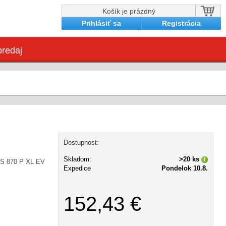
Košík je prázdný
Prihlásiť sa
Registrácia
redaj
Dostupnost:
Skladom:
>20 ks
TS 870 P XL EV
Expedice
Pondelok 10.8.
152,43 €