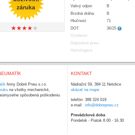
Valivý odpor:
B
záruka
Brzdná dráha:
B
Hlučnost:
71
★
★
★
★
★
★
★
★
★
★
DOT:
36/25
Vyrobeno:
Dojezdové pneu:
Homologace:
NEUMATÍK
KONTAKT
tík
firmy Dobré Pneu s.r.o.
Nádražní 59, 384 11 Netolice
áruku
na všetky mechanické,
ukázať na mape
 neúmyselne spôsobená poškodeniu
telefón: 388 324 019
e-mail:
info@dobrepneu.cz
Prevádzková doba
Pondelok - Piatok 8.00 - 16.30