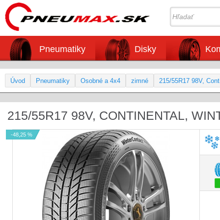
Pneumatiky
Disky
Kom
Úvod
Pneumatiky
Osobné a 4x4
zimné
215/55R17 98V, Cont
215/55R17 98V, CONTINENTAL, WIN
-48,25 %