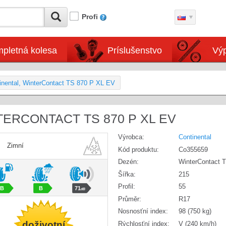
Profi
pletná kolesa
Príslušenstvo
Výp
inental, WinterContact TS 870 P XL EV
TERCONTACT TS 870 P XL EV
Výrobca:
Continental
Zimní
Kód produktu:
Co355659
Dezén:
WinterContact 
Šířka:
215
Profil:
55
B
B
71
dB
Průměr:
R17
Nosnosťní index:
98 (750 kg)
doživotní
Rýchlosťní index:
V (240 km/h)