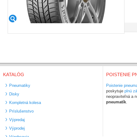
KATALÓG
POISTENIE P
Pneumatiky
Poistenie pneuma
poskytuje
plnú z
Disky
neopraviteľná a
pneumatík
.
Kompletná kolesa
Príslušenstvo
Výpredaj
Výprodej
Výrobcovia