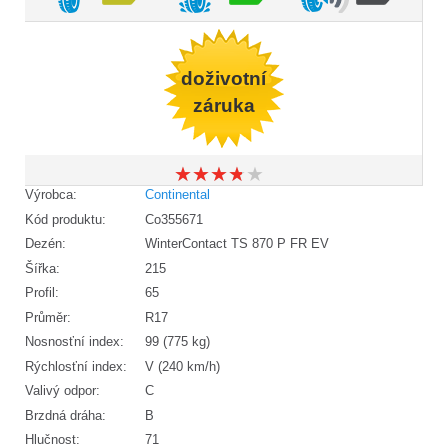
doživotní
záruka
★
★
★
★
★
★
★
★
★
★
Výrobca:
Continental
Kód produktu:
Co355671
Dezén:
WinterContact TS 870 P FR EV
Šířka:
215
Profil:
65
Průměr:
R17
Nosnosťní index:
99 (775 kg)
Rýchlosťní index:
V (240 km/h)
Valivý odpor:
C
Brzdná dráha:
B
Hlučnost:
71