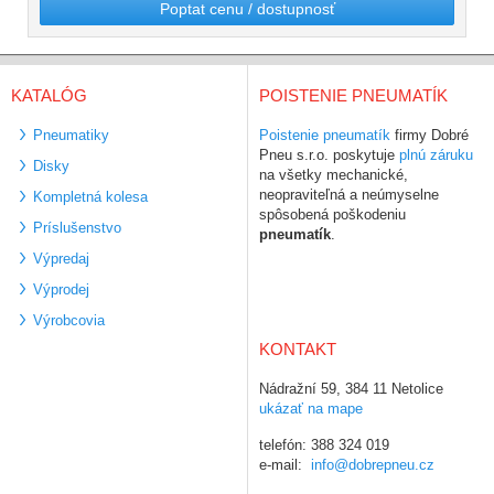
Poptat cenu / dostupnosť
KATALÓG
POISTENIE PNEUMATÍK
Pneumatiky
Poistenie pneumatík
firmy Dobré
Pneu s.r.o. poskytuje
plnú záruku
Disky
na všetky mechanické,
neopraviteľná a neúmyselne
Kompletná kolesa
spôsobená poškodeniu
Príslušenstvo
pneumatík
.
Výpredaj
Výprodej
Výrobcovia
KONTAKT
Nádražní 59, 384 11 Netolice
ukázať na mape
telefón: 388 324 019
e-mail:
info@dobrepneu.cz