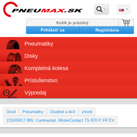
Košík je prázdný
Prihlásiť sa
Registrácia
Pneumatiky
Disky
Kompletná kolesa
Príslušenstvo
Výpredaj
Úvod
Pneumatiky
Osobné a 4x4
zimné
215/65R17 99V, Continental, WinterContact TS 870 P FR EV