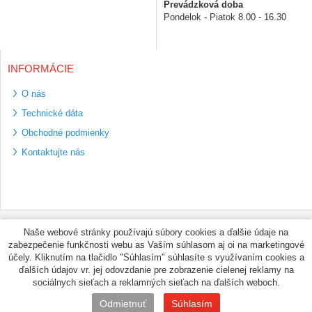
Prevádzková doba
Pondelok - Piatok 8.00 - 16.30
INFORMÁCIE
O nás
Technické dáta
Obchodné podmienky
Kontaktujte nás
Bezpečné platební
Naše webové stránky používajú súbory cookies a ďalšie údaje na
metody
zabezpečenie funkčnosti webu as Vaším súhlasom aj oi na marketingové
Využíváme zasílání
účely. Kliknutím na tlačidlo "Súhlasím" súhlasíte s využívaním cookies a
PPL
ďalších údajov vr. jej odovzdanie pre zobrazenie cielenej reklamy na
sociálnych sieťach a reklamných sieťach na ďalších weboch.
© PNEUMAX.SK 2026 by
Odmietnuť
Súhlasím