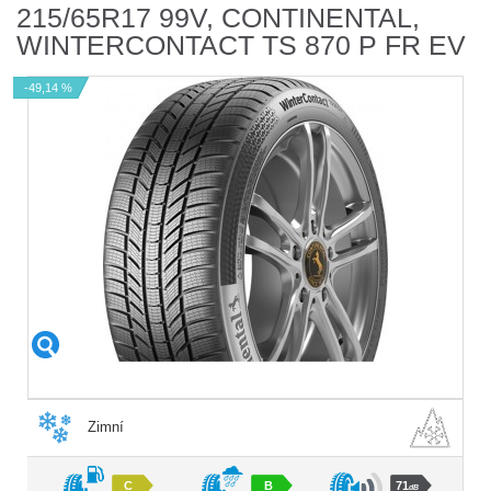
215/65R17 99V, CONTINENTAL,
WINTERCONTACT TS 870 P FR EV
-49,14 %
Zimní
C
B
71
dB