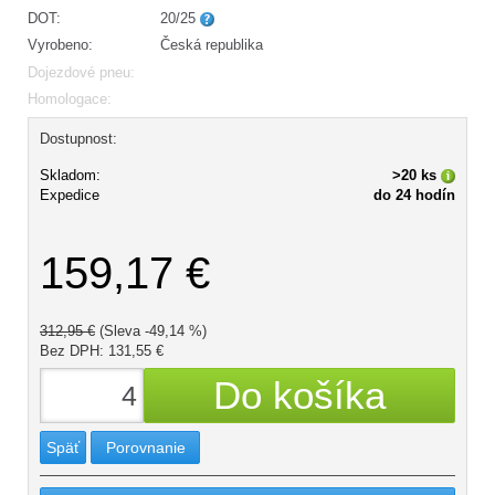
DOT:
20/25
Vyrobeno:
Česká republika
Dojezdové pneu:
Homologace:
Dostupnost:
Skladom:
>20 ks
Expedice
do 24 hodín
159,17 €
312,95 €
(Sleva -49,14 %)
Bez DPH: 131,55 €
Späť
Porovnanie