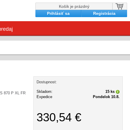
Košík je prázdný
Prihlásiť sa
Registrácia
redaj
Dostupnost:
Skladom:
15 ks
TS 870 P XL FR
Expedice
Pondelok 10.8.
330,54 €