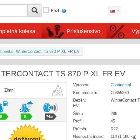
Profi
pletná kolesa
Príslušenstvo
Výp
tinental, WinterContact TS 870 P XL FR EV
NTERCONTACT TS 870 P XL FR EV
Výrobca:
Continental
Zimní
Kód produktu:
Co355860
Dezén:
WinterContact 
EV
Šířka:
285
B
B
74
dB
Profil:
45
Průměr:
R22
Nosnosťní index:
114 (1 180 kg)
doživotní