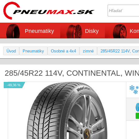
Pneumatiky
Disky
Kom
Úvod
Pneumatiky
Osobné a 4x4
zimné
285/45R22 114V, Con
285/45R22 114V, CONTINENTAL, WI
-49,36 %