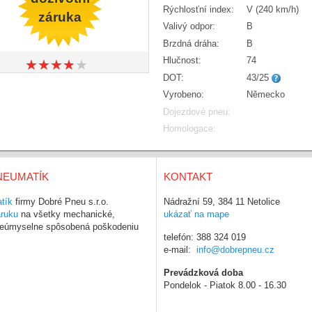
Rýchlosťní index:
V (240 km/h)
záruka
Valivý odpor:
B
Brzdná dráha:
B
Hlučnost:
74
★
★
★
★
★
★
★
★
★
★
DOT:
43/25
Vyrobeno:
Německo
Dojezdové pneu:
Homologace:
NEUMATÍK
KONTAKT
tík
firmy Dobré Pneu s.r.o.
Nádražní 59, 384 11 Netolice
áruku
na všetky mechanické,
ukázať na mape
 neúmyselne spôsobená poškodeniu
telefón: 388 324 019
e-mail:
info@dobrepneu.cz
Prevádzková doba
Pondelok - Piatok 8.00 - 16.30