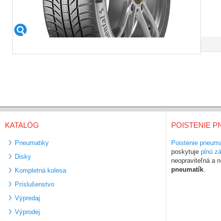
KATALÓG
POISTENIE P
Pneumatiky
Poistenie pneuma
poskytuje
plnú z
Disky
neopraviteľná a
pneumatík
.
Kompletná kolesa
Príslušenstvo
Výpredaj
Výprodej