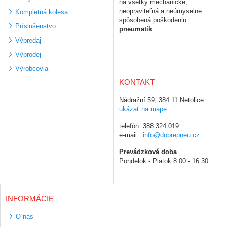
na všetky mechanické,
neopraviteľná a neúmyselne
Kompletná kolesa
spôsobená poškodeniu
Príslušenstvo
pneumatík
.
Výpredaj
Výprodej
Výrobcovia
KONTAKT
Nádražní 59, 384 11 Netolice
ukázať na mape
telefón: 388 324 019
e-mail:
info@dobrepneu.cz
Prevádzková doba
Pondelok - Piatok 8.00 - 16.30
INFORMÁCIE
O nás