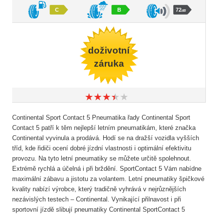
C
B
72
dB
doživotní
záruka
★
★
★
★
★
★
★
★
★
★
Continental Sport Contact 5 Pneumatika řady Continental Sport
Contact 5 patří k těm nejlepší letním pneumatikám, které značka
Continental vyvinula a prodává. Hodí se na dražší vozidla vyšších
tříd, kde řidiči ocení dobré jízdní vlastnosti i optimální efektivitu
provozu. Na tyto letní pneumatiky se můžete určitě spolehnout.
Extrémě rychlá a účelná i při brždění. SportContact 5 Vám nabídne
maximální zábavu a jistotu za volantem. Letní pneumatiky špičkové
kvality nabízí výrobce, který tradičně vyhrává v nejrůznějších
nezávislých testech – Continental. Vynikající přilnavost i při
sportovní jízdě slibují pneumatiky Continental SportContact 5