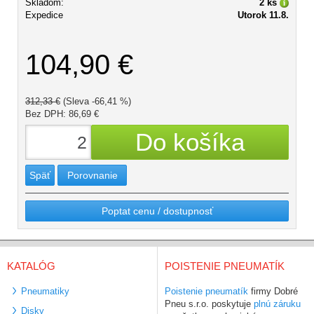
Skladom:
2 ks
Expedice
Utorok 11.8.
104,90 €
312,33 €
(Sleva -66,41 %)
Bez DPH: 86,69 €
Späť
Porovnanie
Poptat cenu / dostupnosť
KATALÓG
POISTENIE PNEUMATÍK
Pneumatiky
Poistenie pneumatík
firmy Dobré
Pneu s.r.o. poskytuje
plnú záruku
Disky