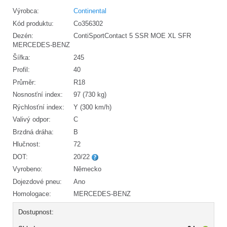
Výrobca:
Continental
Kód produktu:
Co356302
Dezén:
ContiSportContact 5 SSR MOE XL SFR
MERCEDES-BENZ
Šířka:
245
Profil:
40
Průměr:
R18
Nosnosťní index:
97 (730 kg)
Rýchlosťní index:
Y (300 km/h)
Valivý odpor:
C
Brzdná dráha:
B
Hlučnost:
72
DOT:
20/22
Vyrobeno:
Německo
Dojezdové pneu:
Ano
Homologace:
MERCEDES-BENZ
Dostupnost: