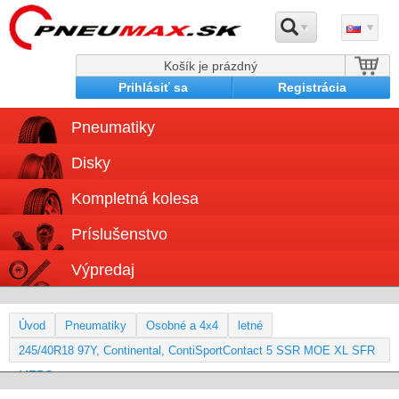
Košík je prázdný
Prihlásiť sa
Registrácia
Pneumatiky
Disky
Kompletná kolesa
Príslušenstvo
Výpredaj
Úvod
Pneumatiky
Osobné a 4x4
letné
245/40R18 97Y, Continental, ContiSportContact 5 SSR MOE XL SFR
MERC