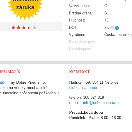
Valivý odpor:
C
záruka
Brzdná dráha:
B
Hlučnost:
73
★
★
★
★
★
★
★
★
★
★
DOT:
25/24
Vyrobeno:
Česká republika
Dojezdové pneu:
Homologace:
NEUMATÍK
KONTAKT
tík
firmy Dobré Pneu s.r.o.
Nádražní 59, 384 11 Netolice
áruku
na všetky mechanické,
ukázať na mape
 neúmyselne spôsobená poškodeniu
telefón: 388 324 019
e-mail:
info@dobrepneu.cz
Prevádzková doba
Pondelok - Piatok 8.00 - 16.30