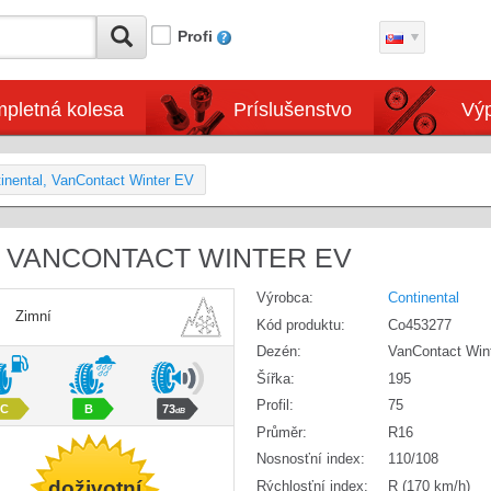
Profi
pletná kolesa
Príslušenstvo
Výp
inental, VanContact Winter EV
L, VANCONTACT WINTER EV
Výrobca:
Continental
Zimní
Kód produktu:
Co453277
Dezén:
VanContact Win
Šířka:
195
Profil:
75
C
B
73
dB
Průměr:
R16
Nosnosťní index:
110/108
doživotní
Rýchlosťní index:
R (170 km/h)