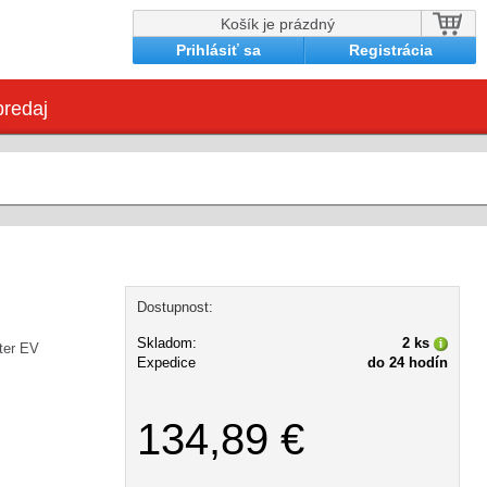
Košík je prázdný
Prihlásiť sa
Registrácia
redaj
Dostupnost:
Skladom:
2 ks
ter EV
Expedice
do 24 hodín
134,89 €