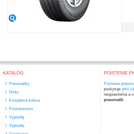
KATALÓG
POISTENIE P
Pneumatiky
Poistenie pneuma
poskytuje
plnú z
Disky
neopraviteľná a
pneumatík
.
Kompletná kolesa
Príslušenstvo
Výpredaj
Výprodej
Výrobcovia