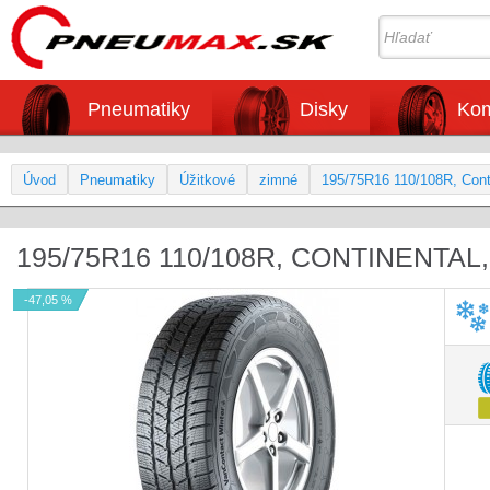
Pneumatiky
Disky
Kom
Úvod
Pneumatiky
Úžitkové
zimné
195/75R16 110/108R, Cont
195/75R16 110/108R, CONTINENTA
-47,05 %