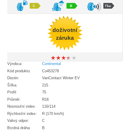
C
B
73
dB
doživotní
záruka
★
★
★
★
★
★
★
★
★
★
Výrobca:
Continental
Kód produktu:
Co453278
Dezén:
VanContact Winter EV
Šířka:
215
Profil:
75
Průměr:
R16
Nosnosťní index:
116/114
Rýchlosťní index:
R (170 km/h)
Valivý odpor:
C
Brzdná dráha:
B