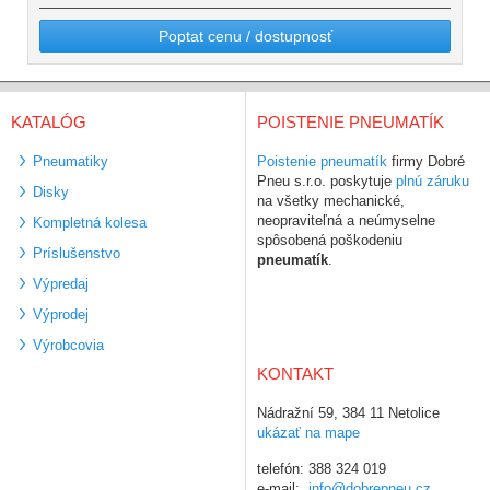
Poptat cenu / dostupnosť
KATALÓG
POISTENIE PNEUMATÍK
Pneumatiky
Poistenie pneumatík
firmy Dobré
Pneu s.r.o. poskytuje
plnú záruku
Disky
na všetky mechanické,
neopraviteľná a neúmyselne
Kompletná kolesa
spôsobená poškodeniu
Príslušenstvo
pneumatík
.
Výpredaj
Výprodej
Výrobcovia
KONTAKT
Nádražní 59, 384 11 Netolice
ukázať na mape
telefón: 388 324 019
e-mail:
info@dobrepneu.cz