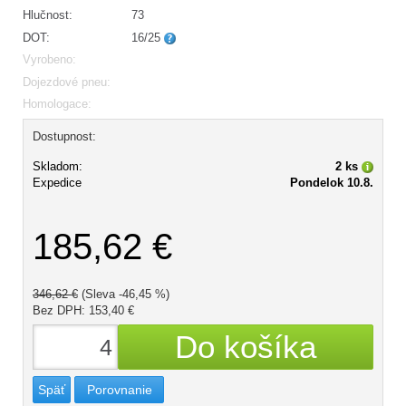
Hlučnost:
73
DOT:
16/25
Vyrobeno:
Dojezdové pneu:
Homologace:
Dostupnost:
Skladom:
2 ks
Expedice
Pondelok 10.8.
185,62 €
346,62 €
(Sleva -46,45 %)
Bez DPH: 153,40 €
Späť
Porovnanie