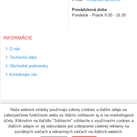
Prevádzková doba
Pondelok - Piatok 8.00 - 16.30
INFORMÁCIE
O nás
Technické dáta
Obchodné podmienky
Kontaktujte nás
Bezpečné platební
Naše webové stránky používajú súbory cookies a ďalšie údaje na
metody
zabezpečenie funkčnosti webu as Vaším súhlasom aj oi na marketingové
Využíváme zasílání
účely. Kliknutím na tlačidlo "Súhlasím" súhlasíte s využívaním cookies a
PPL
ďalších údajov vr. jej odovzdanie pre zobrazenie cielenej reklamy na
sociálnych sieťach a reklamných sieťach na ďalších weboch.