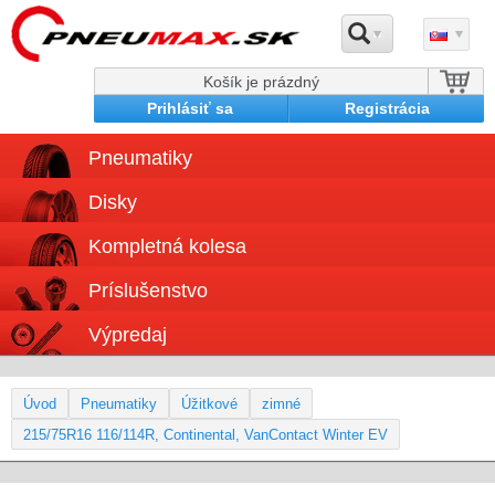
Košík je prázdný
Prihlásiť sa
Registrácia
Pneumatiky
Disky
Kompletná kolesa
Príslušenstvo
Výpredaj
Úvod
Pneumatiky
Úžitkové
zimné
215/75R16 116/114R, Continental, VanContact Winter EV