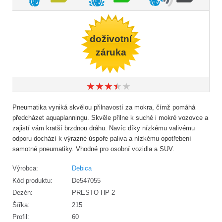
doživotní
záruka
★
★
★
★
★
★
★
★
★
★
Pneumatika vyniká skvělou přilnavostí za mokra, čímž pomáhá
předcházet aquaplanningu. Skvěle přilne k suché i mokré vozovce a
zajistí vám kratší brzdnou dráhu. Navíc díky nízkému valivému
odporu dochází k výrazné úspoře paliva a nízkému opotřebení
samotné pneumatiky. Vhodné pro osobní vozidla a SUV.
Výrobca:
Debica
Kód produktu:
De547055
Dezén:
PRESTO HP 2
Šířka:
215
Profil:
60