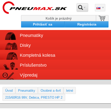
Košík je prázdný
Prihlásiť sa
Registrácia
Pneumatiky
Disky
Kompletná kolesa
Príslušenstvo
Výpredaj
Úvod
Pneumatiky
Osobné a 4x4
letné
215/60R16 99V, Debica, PRESTO HP 2