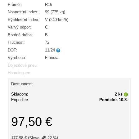
Průměr:
R16
Nosnosťní index:
99 (775 kg)
Rýchlosťní index:
V (240 km/h)
Valivý odpor:
C
Brzdná dráha:
B
Hlučnost:
72
DOT:
11/24
Vyrobeno:
Francia
Dojezdové pneu:
Homologace:
Dostupnost:
Skladom:
2 ks
Expedice
Pondelok 10.8.
97,50 €
177,98 €
(Sleva -45,22 %)