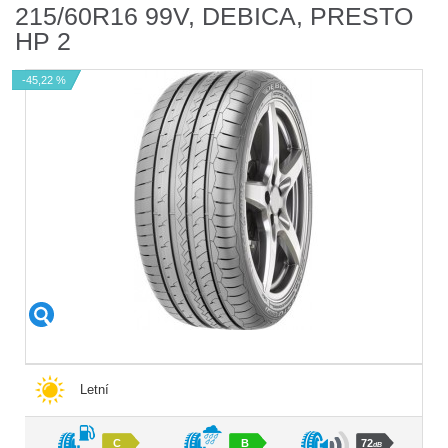
215/60R16 99V, DEBICA, PRESTO
HP 2
-45,22 %
Letní
C
B
72
dB