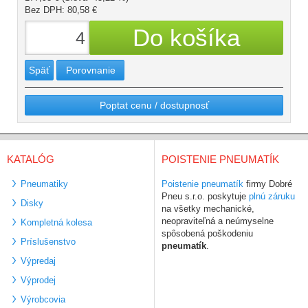
Bez DPH: 80,58 €
Späť
Porovnanie
Poptat cenu / dostupnosť
KATALÓG
POISTENIE PNEUMATÍK
Pneumatiky
Poistenie pneumatík
firmy Dobré
Pneu s.r.o. poskytuje
plnú záruku
Disky
na všetky mechanické,
neopraviteľná a neúmyselne
Kompletná kolesa
spôsobená poškodeniu
Príslušenstvo
pneumatík
.
Výpredaj
Výprodej
Výrobcovia