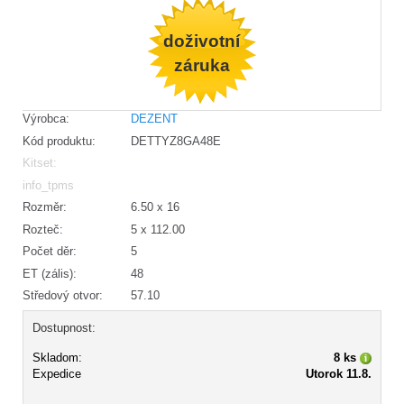
doživotní
záruka
Výrobca:
DEZENT
Kód produktu:
DETTYZ8GA48E
Kitset:
info_tpms
Rozměr:
6.50 x 16
Rozteč:
5 x 112.00
Počet děr:
5
ET (zális):
48
Středový otvor:
57.10
Dostupnost:
Skladom:
8 ks
Expedice
Utorok 11.8.