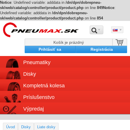
Notice
: Undefined variable: adddata in
/dn/dpn/dobrepneu-
sk/web/catalog/controller/product/product.php
on line
849
Notice
:
Undefined variable: adddata in
/dn/dpn/dobrepneu-
sk/web/catalog/controller/product/product.php
on line
854
Košík je prázdný
Prihlásiť sa
Registrácia
Pneumatiky
Disky
Kompletná kolesa
Príslušenstvo
Výpredaj
Úvod
Disky
Liate disky