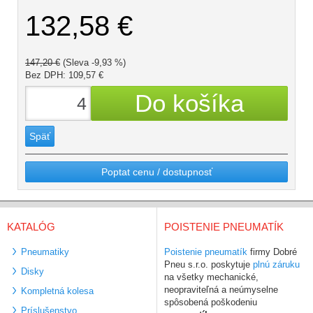
132,58 €
147,20 €
(Sleva -9,93 %)
Bez DPH: 109,57 €
Späť
Poptat cenu / dostupnosť
KATALÓG
POISTENIE PNEUMATÍK
Pneumatiky
Poistenie pneumatík
firmy Dobré
Pneu s.r.o. poskytuje
plnú záruku
Disky
na všetky mechanické,
neopraviteľná a neúmyselne
Kompletná kolesa
spôsobená poškodeniu
Príslušenstvo