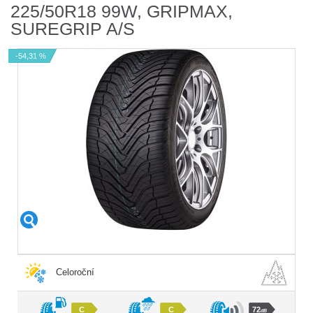
225/50R18 99W, GRIPMAX,
SUREGRIP A/S
-54,31 %
Celoroční
C
C
72
dB