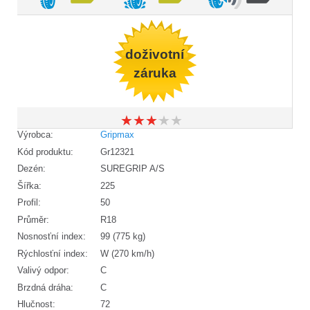
doživotní
záruka
★
★
★
★
★
★
★
★
★
★
Výrobca:
Gripmax
Kód produktu:
Gr12321
Dezén:
SUREGRIP A/S
Šířka:
225
Profil:
50
Průměr:
R18
Nosnosťní index:
99 (775 kg)
Rýchlosťní index:
W (270 km/h)
Valivý odpor:
C
Brzdná dráha:
C
Hlučnost:
72