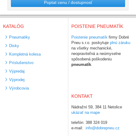
Poptat cenu / dostupnosť
KATALÓG
POISTENIE PNEUMATÍK
Pneumatiky
Poistenie pneumatík
firmy Dobré
Pneu s.r.o. poskytuje
plnú záruku
Disky
na všetky mechanické,
neopraviteľná a neúmyselne
Kompletná kolesa
spôsobená poškodeniu
Príslušenstvo
pneumatík
.
Výpredaj
Výprodej
Výrobcovia
KONTAKT
Nádražní 59, 384 11 Netolice
ukázať na mape
telefón: 388 324 019
e-mail:
info@dobrepneu.cz