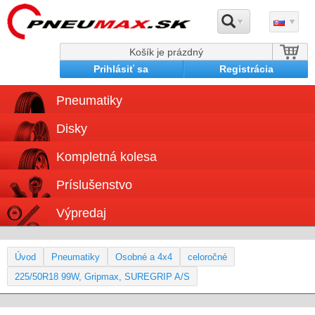
Košík je prázdný
Prihlásiť sa
Registrácia
Pneumatiky
Disky
Kompletná kolesa
Príslušenstvo
Výpredaj
Úvod
Pneumatiky
Osobné a 4x4
celoročné
225/50R18 99W, Gripmax, SUREGRIP A/S