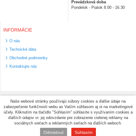
Prevádzková doba
Pondelok - Piatok 8.00 - 16.30
INFORMÁCIE
O nás
Technické dáta
Obchodné podmienky
Kontaktujte nás
Bezpečné platební
Naše webové stránky používajú súbory cookies a ďalšie údaje na
metody
zabezpečenie funkčnosti webu as Vaším súhlasom aj oi na marketingové
Využíváme zasílání
účely. Kliknutím na tlačidlo "Súhlasím" súhlasíte s využívaním cookies a
PPL
ďalších údajov vr. jej odovzdanie pre zobrazenie cielenej reklamy na
sociálnych sieťach a reklamných sieťach na ďalších weboch.
© PNEUMAX.SK 2026 by
Odmietnuť
Súhlasím