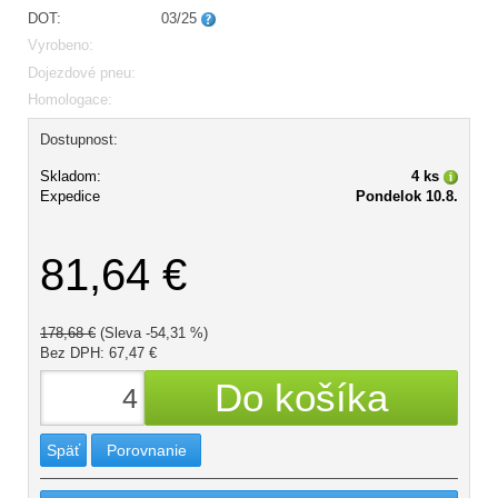
DOT:
03/25
Vyrobeno:
Dojezdové pneu:
Homologace:
Dostupnost:
Skladom:
4 ks
Expedice
Pondelok 10.8.
81,64 €
178,68 €
(Sleva -54,31 %)
Bez DPH: 67,47 €
Späť
Porovnanie