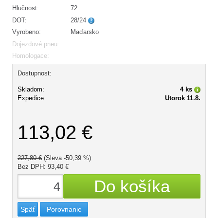
Hlučnost:
72
DOT:
28/24
Vyrobeno:
Maďarsko
Dojezdové pneu:
Homologace:
Dostupnost:
Skladom:
4 ks
Expedice
Utorok 11.8.
113,02 €
227,80 €
(Sleva -50,39 %)
Bez DPH: 93,40 €
Späť
Porovnanie