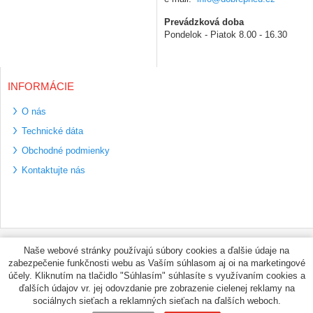
Prevádzková doba
Pondelok - Piatok 8.00 - 16.30
INFORMÁCIE
O nás
Technické dáta
Obchodné podmienky
Kontaktujte nás
Bezpečné platební
Naše webové stránky používajú súbory cookies a ďalšie údaje na
metody
zabezpečenie funkčnosti webu as Vaším súhlasom aj oi na marketingové
Využíváme zasílání
účely. Kliknutím na tlačidlo "Súhlasím" súhlasíte s využívaním cookies a
PPL
ďalších údajov vr. jej odovzdanie pre zobrazenie cielenej reklamy na
sociálnych sieťach a reklamných sieťach na ďalších weboch.