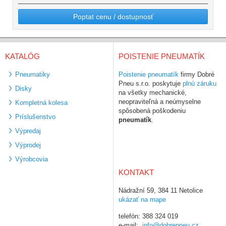
Poptat cenu / dostupnosť
KATALÓG
POISTENIE PNEUMATÍK
Pneumatiky
Poistenie pneumatík
firmy Dobré
Pneu s.r.o. poskytuje
plnú záruku
Disky
na všetky mechanické,
neopraviteľná a neúmyselne
Kompletná kolesa
spôsobená poškodeniu
Príslušenstvo
pneumatík
.
Výpredaj
Výprodej
Výrobcovia
KONTAKT
Nádražní 59, 384 11 Netolice
ukázať na mape
telefón: 388 324 019
e-mail:
info@dobrepneu.cz