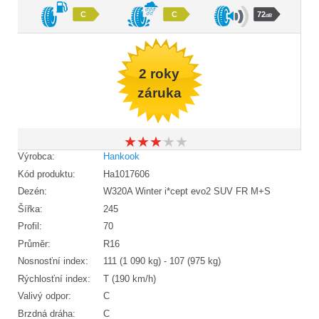
C
C
72
dB
2 roky
záruka
★
★
★
★
★
★
★
★
★
★
Výrobca:
Hankook
Kód produktu:
Ha1017606
Dezén:
W320A Winter i*cept evo2 SUV FR M+S
Šířka:
245
Profil:
70
Průměr:
R16
Nosnosťní index:
111 (1 090 kg) - 107 (975 kg)
Rýchlosťní index:
T (190 km/h)
Valivý odpor:
C
Brzdná dráha:
C