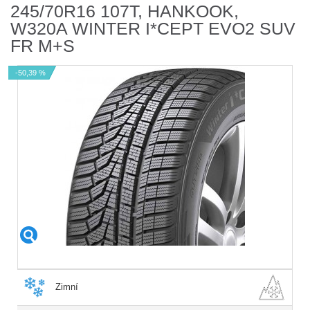
245/70R16 107T, HANKOOK,
W320A WINTER I*CEPT EVO2 SUV
FR M+S
-50,39 %
Zimní