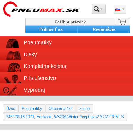
Košík je prázdný
Prihlásiť sa
Registrácia
Pneumatiky
Disky
Kompletná kolesa
Príslušenstvo
Výpredaj
Úvod
Pneumatiky
Osobné a 4x4
zimné
245/70R16 107T, Hankook, W320A Winter i*cept evo2 SUV FR M+S