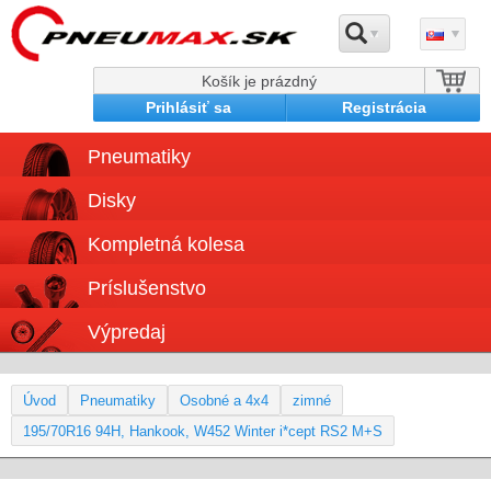
Košík je prázdný
Prihlásiť sa
Registrácia
Pneumatiky
Disky
Kompletná kolesa
Príslušenstvo
Výpredaj
Úvod
Pneumatiky
Osobné a 4x4
zimné
195/70R16 94H, Hankook, W452 Winter i*cept RS2 M+S