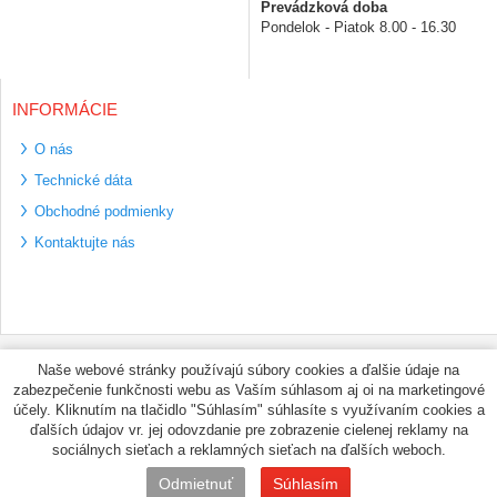
Prevádzková doba
Pondelok - Piatok 8.00 - 16.30
INFORMÁCIE
O nás
Technické dáta
Obchodné podmienky
Kontaktujte nás
Bezpečné platební
Naše webové stránky používajú súbory cookies a ďalšie údaje na
metody
zabezpečenie funkčnosti webu as Vaším súhlasom aj oi na marketingové
Využíváme zasílání
účely. Kliknutím na tlačidlo "Súhlasím" súhlasíte s využívaním cookies a
PPL
ďalších údajov vr. jej odovzdanie pre zobrazenie cielenej reklamy na
sociálnych sieťach a reklamných sieťach na ďalších weboch.
© PNEUMAX.SK 2026 by
Odmietnuť
Súhlasím