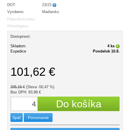
DOT:
23/23
Vyrobeno:
Maďarsko
Dojezdové pneu:
Homologace:
Dostupnost:
Skladom:
4 ks
Expedice
Pondelok 10.8.
101,62 €
205,16 €
(Sleva -50,47 %)
Bez DPH: 83,98 €
Späť
Porovnanie