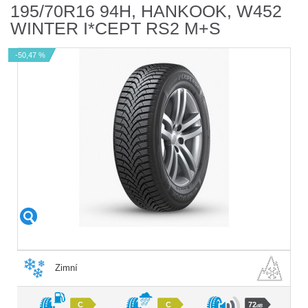
195/70R16 94H, HANKOOK, W452
WINTER I*CEPT RS2 M+S
-50,47 %
Zimní
C
C
72
dB