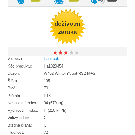
doživotní
záruka
★
★
★
★
★
★
★
★
★
★
Výrobca:
Hankook
Kód produktu:
Ha1020454
Dezén:
W452 Winter i*cept RS2 M+S
Šířka:
195
Profil:
70
Průměr:
R16
Nosnosťní index:
94 (670 kg)
Rýchlosťní index:
H (210 km/h)
Valivý odpor:
C
Brzdná dráha:
C
Hlučnost:
72