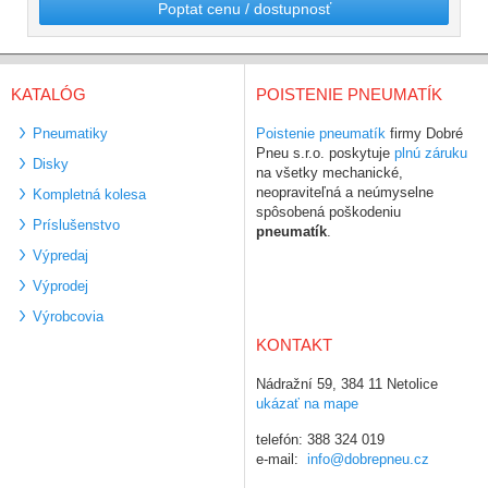
Poptat cenu / dostupnosť
KATALÓG
POISTENIE PNEUMATÍK
Pneumatiky
Poistenie pneumatík
firmy Dobré
Pneu s.r.o. poskytuje
plnú záruku
Disky
na všetky mechanické,
neopraviteľná a neúmyselne
Kompletná kolesa
spôsobená poškodeniu
Príslušenstvo
pneumatík
.
Výpredaj
Výprodej
Výrobcovia
KONTAKT
Nádražní 59, 384 11 Netolice
ukázať na mape
telefón: 388 324 019
e-mail:
info@dobrepneu.cz