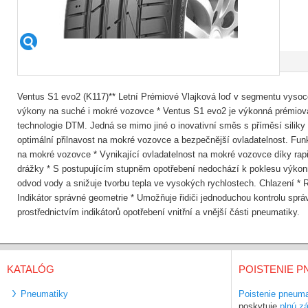
Ventus S1 evo2 (K117)** Letní Prémiové Vlajková loď v segmentu vysoc
výkony na suché i mokré vozovce * Ventus S1 evo2 je výkonná prémiov
technologie DTM. Jedná se mimo jiné o inovativní směs s příměsí siliky
optimální přilnavost na mokré vozovce a bezpečnější ovladatelnost. Fu
na mokré vozovce * Vynikající ovladatelnost na mokré vozovce díky rap
drážky * S postupujícím stupněm opotřebení nedochází k poklesu výkonn
odvod vody a snižuje tvorbu tepla ve vysokých rychlostech. Chlazení * 
Indikátor správné geometrie * Umožňuje řidiči jednoduchou kontrolu spr
prostřednictvím indikátorů opotřebení vnitřní a vnější části pneumatiky.
KATALÓG
POISTENIE P
Pneumatiky
Poistenie pneuma
poskytuje
plnú z