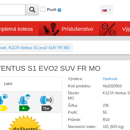
Profi
pletná kolesa
Príslušenstvo
Výp
kook, K117A Ventus S1 evo2 SUV FR MO
 VENTUS S1 EVO2 SUV FR MO
Výrobca:
Hankook
Letní
Kód produktu:
Ha1020563
Dezén:
K117A Ventus 
MO
Šířka:
235
D
A
71
dB
Profil:
55
Průměr:
R19
Nosnosťní index:
101 (825 kg)
doživotní