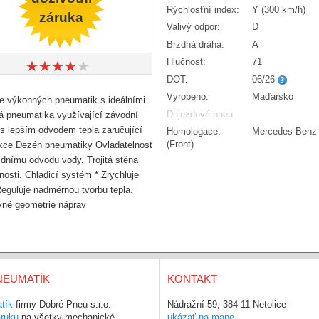
Rýchlosťní index:
Y (300 km/h)
záruka
Valivý odpor:
D
Brzdná dráha:
A
Hlučnost:
71
★
★
★
★
★
★
★
★
★
★
DOT:
06/26
Vyrobeno:
Maďarsko
e výkonných pneumatik s ideálními
Dojezdové pneu:
á pneumatika využívající závodní
 s lepším odvodem tepla zaručující
Homologace:
Mercedes Benz
(Front)
nkce Dezén pneumatiky Ovladatelnost
idnímu odvodu vody. Trojitá stěna
osti. Chladicí systém * Zrychluje
Reguluje nadměrnou tvorbu tepla.
ávné geometrie náprav
NEUMATÍK
KONTAKT
tík
firmy Dobré Pneu s.r.o.
Nádražní 59, 384 11 Netolice
áruku
na všetky mechanické,
ukázať na mape