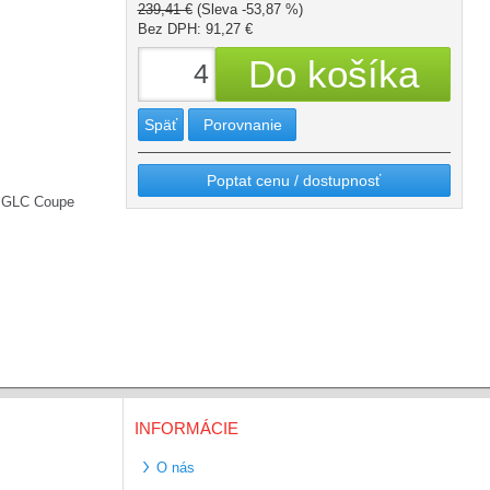
239,41 €
(Sleva -53,87 %)
Bez DPH: 91,27 €
Späť
Porovnanie
Poptat cenu / dostupnosť
 GLC Coupe
INFORMÁCIE
O nás