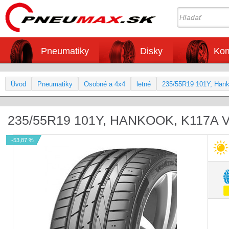
Pneumatiky
Disky
Kom
Úvod
Pneumatiky
Osobné a 4x4
letné
235/55R19 101Y, Han
235/55R19 101Y, HANKOOK, K117A
-53,87 %