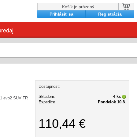
Košík je prázdný
Prihlásiť sa
Registrácia
redaj
Dostupnost:
Skladom:
4 ks
S1 evo2 SUV FR
Expedice
Pondelok 10.8.
110,44 €