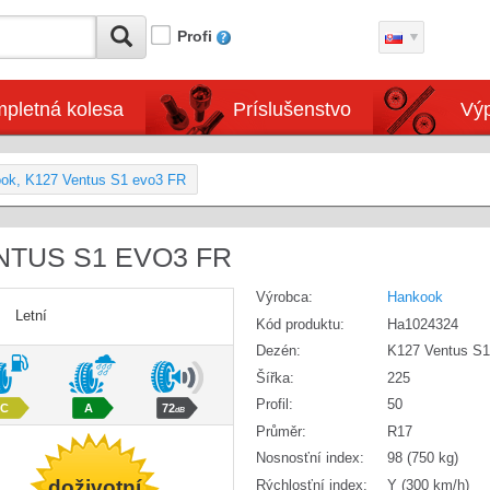
Profi
pletná kolesa
Príslušenstvo
Výp
ok, K127 Ventus S1 evo3 FR
ENTUS S1 EVO3 FR
Výrobca:
Hankook
Letní
Kód produktu:
Ha1024324
Dezén:
K127 Ventus S1
Šířka:
225
Profil:
50
C
A
72
dB
Průměr:
R17
Nosnosťní index:
98 (750 kg)
doživotní
Rýchlosťní index:
Y (300 km/h)