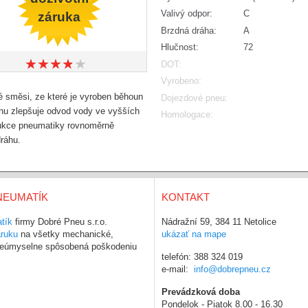
Valivý odpor:
C
záruka
Brzdná dráha:
A
Hlučnost:
72
★
★
★
★
★
★
★
★
★
★
DOT:
Vyrobeno:
ěsi, ze které je vyroben běhoun
Dojezdové pneu:
énu zlepšuje odvod vody ve vyšších
Homologace:
trukce pneumatiky rovnoměrně
dráhu.
NEUMATÍK
KONTAKT
tík
firmy Dobré Pneu s.r.o.
Nádražní 59, 384 11 Netolice
áruku
na všetky mechanické,
ukázať na mape
 neúmyselne spôsobená poškodeniu
telefón: 388 324 019
e-mail:
info@dobrepneu.cz
Prevádzková doba
Pondelok - Piatok 8.00 - 16.30