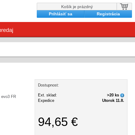
Košík je prázdný
Prihlásiť sa
Registrácia
redaj
Dostupnost:
Ext. sklad:
>20 ks
 evo3 FR
Expedice
Utorok 11.8.
94,65 €