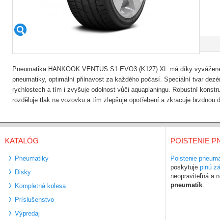
Pneumatika HANKOOK VENTUS S1 EVO3 (K127) XL má díky vyvážené sm
pneumatiky, optimální přilnavost za každého počasí. Speciální tvar dez
rychlostech a tím i zvyšuje odolnost vůči aquaplaningu. Robustní kons
rozděluje tlak na vozovku a tím zlepšuje opotřebení a zkracuje brzdnou 
KATALÓG
POISTENIE P
Pneumatiky
Poistenie pneuma
poskytuje
plnú z
Disky
neopraviteľná a
pneumatík
.
Kompletná kolesa
Príslušenstvo
Výpredaj