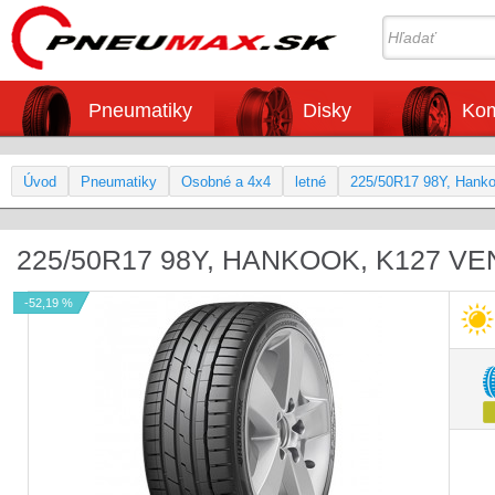
Pneumatiky
Disky
Kom
Úvod
Pneumatiky
Osobné a 4x4
letné
225/50R17 98Y, Hanko
225/50R17 98Y, HANKOOK, K127 V
-52,19 %