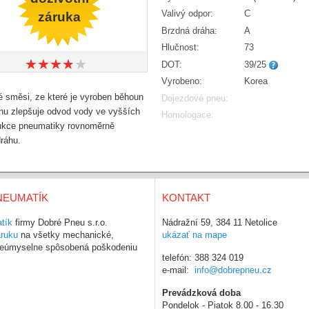
Valivý odpor:
C
záruka
Brzdná dráha:
A
Hlučnost:
73
★
★
★
★
★
★
★
★
★
★
DOT:
39/25
Vyrobeno:
Korea
ěsi, ze které je vyroben běhoun
Dojezdové pneu:
énu zlepšuje odvod vody ve vyšších
Homologace:
trukce pneumatiky rovnoměrně
dráhu.
NEUMATÍK
KONTAKT
tík
firmy Dobré Pneu s.r.o.
Nádražní 59, 384 11 Netolice
áruku
na všetky mechanické,
ukázať na mape
 neúmyselne spôsobená poškodeniu
telefón: 388 324 019
e-mail:
info@dobrepneu.cz
Prevádzková doba
Pondelok - Piatok 8.00 - 16.30