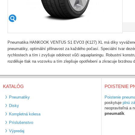
Pneumatika HANKOOK VENTUS S1 EVO3 (K127) XL má díky vyvážené sm
pneumatiky, optimální přilnavost za každého počasí. Speciální tvar dez
rychlostech a tím i zvyšuje odolnost vůči aquaplaningu. Robustní kons
rozděluje tlak na vozovku a tím zlepšuje opotřebení a zkracuje brzdnou 
KATALÓG
POISTENIE P
Pneumatiky
Poistenie pneuma
poskytuje
plnú z
Disky
neopraviteľná a
pneumatík
.
Kompletná kolesa
Príslušenstvo
Výpredaj