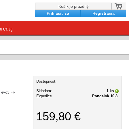
Košík je prázdný
Prihlásiť sa
Registrácia
redaj
Dostupnost:
Skladom:
1 ks
 evo3 FR
Expedice
Pondelok 10.8.
159,80 €