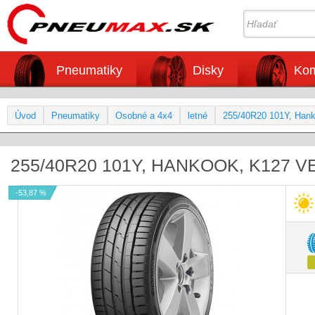
Pneumatiky
Disky
Kom
Úvod
Pneumatiky
Osobné a 4x4
letné
255/40R20 101Y, Han
255/40R20 101Y, HANKOOK, K127 
-53,87 %