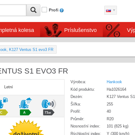
Profi
pletná kolesa
Príslušenstvo
Výp
kook, K127 Ventus S1 evo3 FR
VENTUS S1 EVO3 FR
Výrobca:
Hankook
Letní
Kód produktu:
Ha1026164
Dezén:
K127 Ventus S1
Šířka:
255
Profil:
40
C
A
73
dB
Průměr:
R20
Nosnosťní index:
101 (825 kg)
doživotní
Rýchlosťní index:
Y (300 km/h)