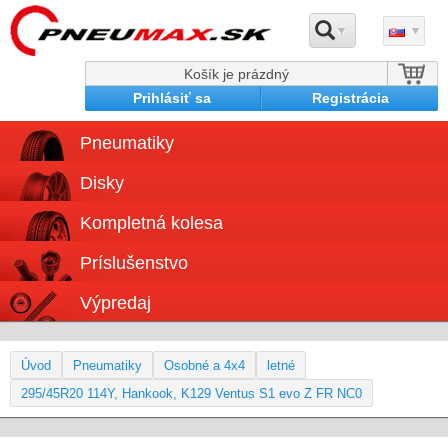
Košík je prázdný
Prihlásiť sa
Registrácia
Pneumatiky
Disky
Kompletná kolesa
Príslušenstvo
Výpredaj
Úvod
Pneumatiky
Osobné a 4x4
letné
295/45R20 114Y, Hankook, K129 Ventus S1 evo Z FR NC0