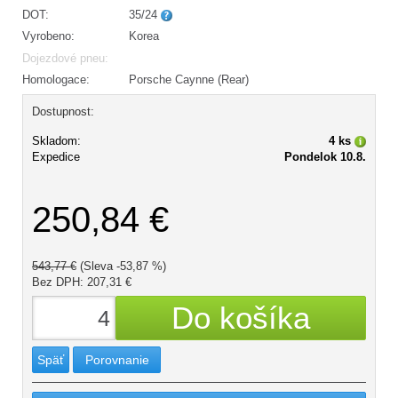
DOT:
35/24
Vyrobeno:
Korea
Dojezdové pneu:
Homologace:
Porsche Caynne (Rear)
Dostupnost:
Skladom:
4 ks
Expedice
Pondelok 10.8.
250,84 €
543,77 €
(Sleva -53,87 %)
Bez DPH: 207,31 €
Späť
Porovnanie