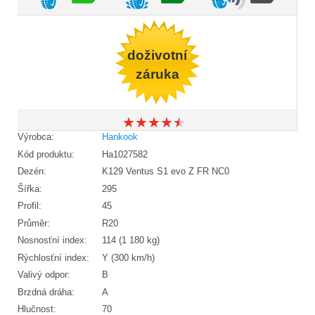
doživotní
záruka
★
★
★
★
★
★
★
★
★
★
Výrobca:
Hankook
Kód produktu:
Ha1027582
Dezén:
K129 Ventus S1 evo Z FR NC0
Šířka:
295
Profil:
45
Průměr:
R20
Nosnosťní index:
114 (1 180 kg)
Rýchlosťní index:
Y (300 km/h)
Valivý odpor:
B
Brzdná dráha:
A
Hlučnost:
70