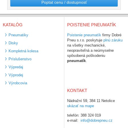
Poptat cenu / dostupnosť
KATALÓG
POISTENIE PNEUMATÍK
Pneumatiky
Poistenie pneumatík
firmy Dobré
Pneu s.r.o. poskytuje
plnú záruku
Disky
na všetky mechanické,
neopraviteľná a neúmyselne
Kompletná kolesa
spôsobená poškodeniu
Príslušenstvo
pneumatík
.
Výpredaj
Výprodej
Výrobcovia
KONTAKT
Nádražní 59, 384 11 Netolice
ukázať na mape
telefón: 388 324 019
e-mail:
info@dobrepneu.cz