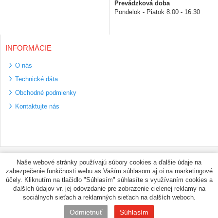
Prevádzková doba
Pondelok - Piatok 8.00 - 16.30
INFORMÁCIE
O nás
Technické dáta
Obchodné podmienky
Kontaktujte nás
Bezpečné platební
Naše webové stránky používajú súbory cookies a ďalšie údaje na
metody
zabezpečenie funkčnosti webu as Vaším súhlasom aj oi na marketingové
Využíváme zasílání
účely. Kliknutím na tlačidlo "Súhlasím" súhlasíte s využívaním cookies a
PPL
ďalších údajov vr. jej odovzdanie pre zobrazenie cielenej reklamy na
sociálnych sieťach a reklamných sieťach na ďalších weboch.
© PNEUMAX.SK 2026 by
Odmietnuť
Súhlasím