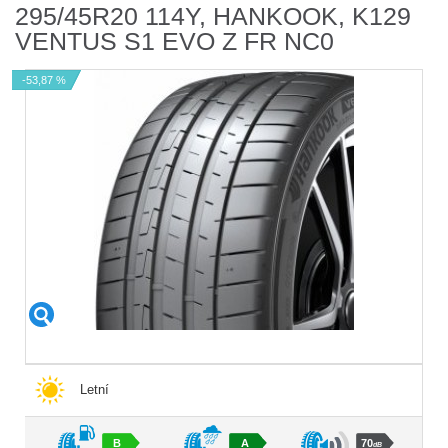
295/45R20 114Y, HANKOOK, K129
VENTUS S1 EVO Z FR NC0
-53,87 %
Letní
B
A
70
dB