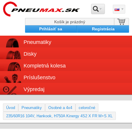
Košík je prázdný
Prihlásiť sa
Registrácia
Pneumatiky
Disky
Kompletná kolesa
Príslušenstvo
Výpredaj
Úvod
Pneumatiky
Osobné a 4x4
celoročné
235/60R16 104V, Hankook, H750A Kinergy 4S2 X FR M+S XL