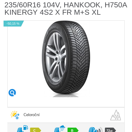
235/60R16 104V, HANKOOK, H750A
KINERGY 4S2 X FR M+S XL
-50,15 %
Celoroční
C
B
72
dB