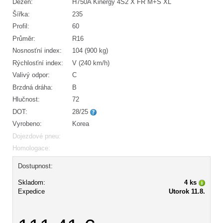
Dezén:
H750A Kinergy 4S2 X FR M+S XL
Šířka:
235
Profil:
60
Průměr:
R16
Nosnosťní index:
104 (900 kg)
Rýchlosťní index:
V (240 km/h)
Valivý odpor:
C
Brzdná dráha:
B
Hlučnost:
72
DOT:
28/25
Vyrobeno:
Korea
Dojezdové pneu:
Homologace:
Dostupnost:
Skladom:
4 ks
Expedice
Utorok 11.8.