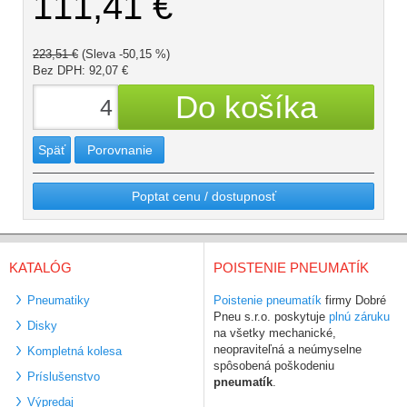
111,41 €
223,51 €
(Sleva -50,15 %)
Bez DPH: 92,07 €
Späť
Porovnanie
Poptat cenu / dostupnosť
KATALÓG
POISTENIE PNEUMATÍK
Pneumatiky
Poistenie pneumatík
firmy Dobré
Pneu s.r.o. poskytuje
plnú záruku
Disky
na všetky mechanické,
neopraviteľná a neúmyselne
Kompletná kolesa
spôsobená poškodeniu
Príslušenstvo
pneumatík
.
Výpredaj