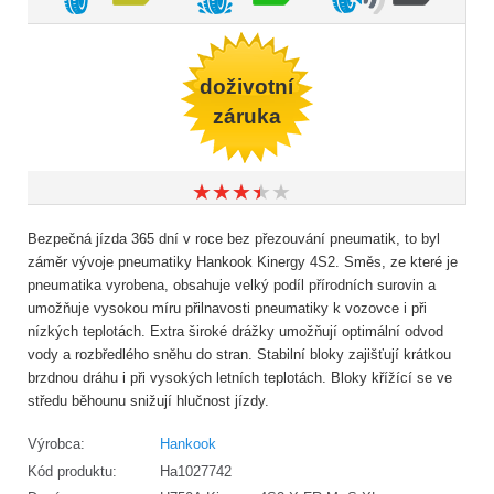
doživotní
záruka
★
★
★
★
★
★
★
★
★
★
Bezpečná jízda 365 dní v roce bez přezouvání pneumatik, to byl
záměr vývoje pneumatiky Hankook Kinergy 4S2. Směs, ze které je
pneumatika vyrobena, obsahuje velký podíl přírodních surovin a
umožňuje vysokou míru přilnavosti pneumatiky k vozovce i při
nízkých teplotách. Extra široké drážky umožňují optimální odvod
vody a rozbředlého sněhu do stran. Stabilní bloky zajišťují krátkou
brzdnou dráhu i při vysokých letních teplotách. Bloky křížící se ve
středu běhounu snižují hlučnost jízdy.
Výrobca:
Hankook
Kód produktu:
Ha1027742