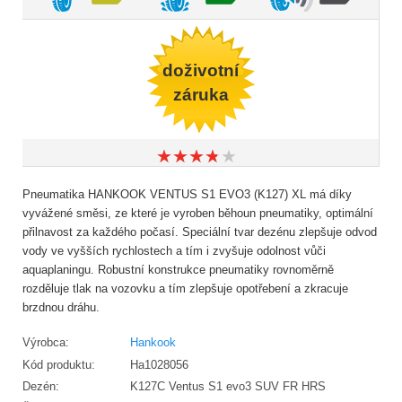
doživotní
záruka
★
★
★
★
★
★
★
★
★
★
Pneumatika HANKOOK VENTUS S1 EVO3 (K127) XL má díky
vyvážené směsi, ze které je vyroben běhoun pneumatiky, optimální
přilnavost za každého počasí. Speciální tvar dezénu zlepšuje odvod
vody ve vyšších rychlostech a tím i zvyšuje odolnost vůči
aquaplaningu. Robustní konstrukce pneumatiky rovnoměrně
rozděluje tlak na vozovku a tím zlepšuje opotřebení a zkracuje
brzdnou dráhu.
Výrobca:
Hankook
Kód produktu:
Ha1028056
Dezén:
K127C Ventus S1 evo3 SUV FR HRS