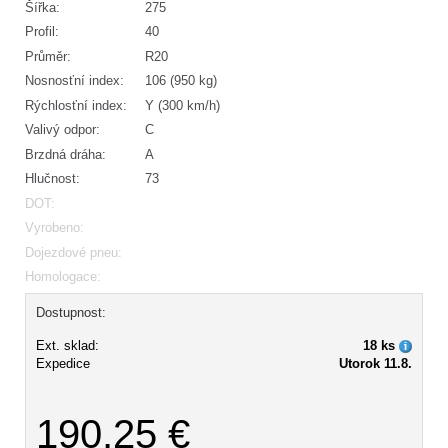
Šířka:
275
Profil:
40
Průměr:
R20
Nosnosťní index:
106 (950 kg)
Rýchlosťní index:
Y (300 km/h)
Valivý odpor:
C
Brzdná dráha:
A
Hlučnost:
73
DOT:
Vyrobeno:
Dojezdové pneu:
Homologace:
Dostupnost:
Ext. sklad:
18 ks
Expedice
Utorok 11.8.
190,25 €