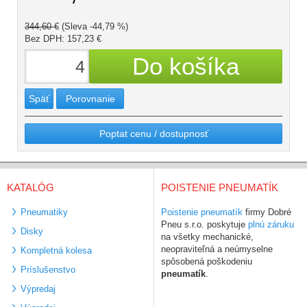
344,60 €
(Sleva -44,79 %)
Bez DPH: 157,23 €
Späť
Porovnanie
Poptat cenu / dostupnosť
KATALÓG
POISTENIE PNEUMATÍK
Pneumatiky
Poistenie pneumatík
firmy Dobré
Pneu s.r.o. poskytuje
plnú záruku
Disky
na všetky mechanické,
neopraviteľná a neúmyselne
Kompletná kolesa
spôsobená poškodeniu
Príslušenstvo
pneumatík
.
Výpredaj