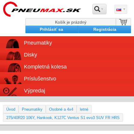
Košík je prázdný
Prihlásiť sa
Registrácia
Pneumatiky
Disky
Kompletná kolesa
Príslušenstvo
Výpredaj
Úvod
Pneumatiky
Osobné a 4x4
letné
275/40R20 106Y, Hankook, K127C Ventus S1 evo3 SUV FR HRS