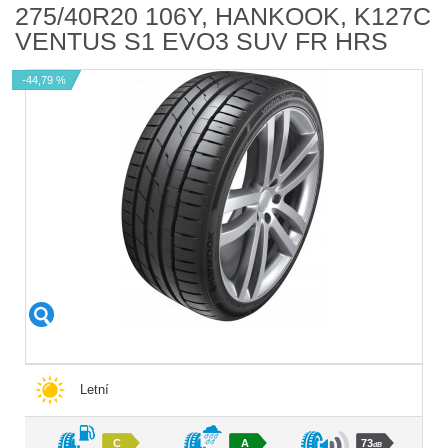
275/40R20 106Y, HANKOOK, K127C
VENTUS S1 EVO3 SUV FR HRS
-44,79 %
Letní
C
A
73
dB