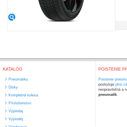
KATALÓG
POISTENIE P
Pneumatiky
Poistenie pneuma
poskytuje
plnú z
Disky
neopraviteľná a
pneumatík
.
Kompletná kolesa
Príslušenstvo
Výpredaj
Výprodej
Výrobcovia