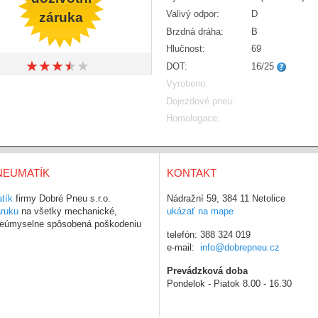
Valivý odpor:
D
záruka
Brzdná dráha:
B
Hlučnost:
69
★
★
★
★
★
★
★
★
★
★
DOT:
16/25
Vyrobeno:
Dojezdové pneu:
Homologace:
NEUMATÍK
KONTAKT
tík
firmy Dobré Pneu s.r.o.
Nádražní 59, 384 11 Netolice
áruku
na všetky mechanické,
ukázať na mape
 neúmyselne spôsobená poškodeniu
telefón: 388 324 019
e-mail:
info@dobrepneu.cz
Prevádzková doba
Pondelok - Piatok 8.00 - 16.30