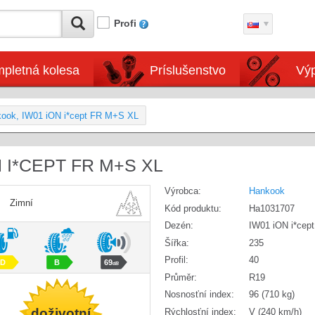
Profi
pletná kolesa
Príslušenstvo
Výp
kook, IW01 iON i*cept FR M+S XL
N I*CEPT FR M+S XL
Výrobca:
Hankook
Zimní
Kód produktu:
Ha1031707
Dezén:
IW01 iON i*cep
Šířka:
235
Profil:
40
D
B
69
dB
Průměr:
R19
Nosnosťní index:
96 (710 kg)
doživotní
Rýchlosťní index:
V (240 km/h)