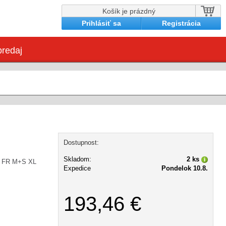
Košík je prázdný
Prihlásiť sa
Registrácia
redaj
Dostupnost:
Skladom:
2 ks
t FR M+S XL
Expedice
Pondelok 10.8.
193,46 €