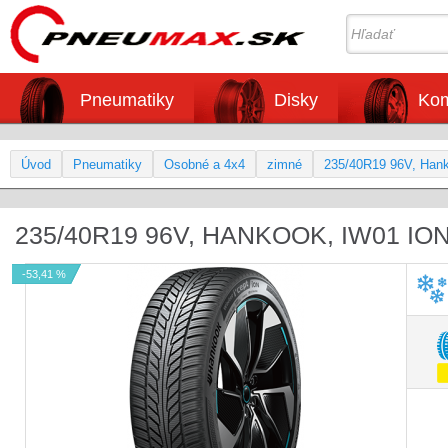
Pneumatiky
Disky
Kom
Úvod
Pneumatiky
Osobné a 4x4
zimné
235/40R19 96V, Han
235/40R19 96V, HANKOOK, IW01 IO
-53,41 %