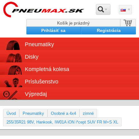
Košík je prázdný
Prihlásiť sa
Registrácia
Pneumatiky
Disky
Kompletná kolesa
Príslušenstvo
Výpredaj
Úvod
Pneumatiky
Osobné a 4x4
zimné
255/35R21 98V, Hankook, IW01A iON i*cept SUV FR M+S XL