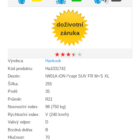
doživotní
záruka
★
★
★
★
★
★
★
★
★
★
Výrobca:
Hankook
Kód produktu:
Ha1031742
Dezén:
IW01A iON i*cept SUV FR M+S XL
Šířka:
255
Profil:
35
Průměr:
R21
Nosnosťní index:
98 (750 kg)
Rýchlosťní index:
V (240 km/h)
Valivý odpor:
D
Brzdná dráha:
B
Hlučnost:
70