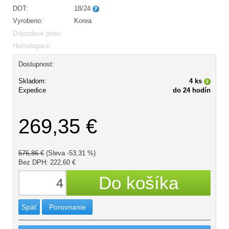
DOT:
18/24
Vyrobeno:
Korea
Dojezdové pneu:
Homologace:
Dostupnost:
Skladom:
4 ks
Expedice
do 24 hodín
269,35 €
576,86 €
(Sleva -53,31 %)
Bez DPH: 222,60 €
Späť
Porovnanie