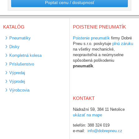
Poptat cenu / dostupnosť
KATALÓG
POISTENIE PNEUMATÍK
Pneumatiky
Poistenie pneumatík
firmy Dobré
Pneu s.r.o. poskytuje
plnú záruku
Disky
na všetky mechanické,
neopraviteľná a neúmyselne
Kompletná kolesa
spôsobená poškodeniu
Príslušenstvo
pneumatík
.
Výpredaj
Výprodej
Výrobcovia
KONTAKT
Nádražní 59, 384 11 Netolice
ukázať na mape
telefón: 388 324 019
e-mail:
info@dobrepneu.cz