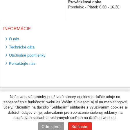
Prevádzková doba
Pondelok - Piatok 8.00 - 16.30
INFORMÁCIE
O nás
Technické dáta
Obchodné podmienky
Kontaktujte nás
Bezpečné platební
Naše webové stránky používajú súbory cookies a ďalšie údaje na
metody
zabezpečenie funkčnosti webu as Vaším súhlasom aj oi na marketingové
Využíváme zasílání
účely. Kliknutím na tlačidlo "Súhlasím" súhlasíte s využívaním cookies a
PPL
ďalších údajov vr. jej odovzdanie pre zobrazenie cielenej reklamy na
sociálnych sieťach a reklamných sieťach na ďalších weboch.
© PNEUMAX.SK 2026 by
Odmietnuť
Súhlasím