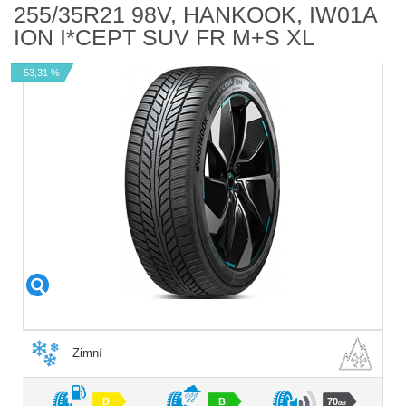
255/35R21 98V, HANKOOK, IW01A
ION I*CEPT SUV FR M+S XL
-53,31 %
Zimní
D
B
70
dB