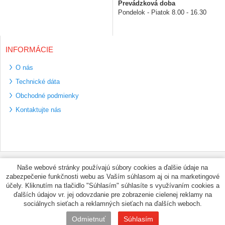
Prevádzková doba
Pondelok - Piatok 8.00 - 16.30
INFORMÁCIE
O nás
Technické dáta
Obchodné podmienky
Kontaktujte nás
Bezpečné platební
Naše webové stránky používajú súbory cookies a ďalšie údaje na
metody
zabezpečenie funkčnosti webu as Vaším súhlasom aj oi na marketingové
Využíváme zasílání
účely. Kliknutím na tlačidlo "Súhlasím" súhlasíte s využívaním cookies a
PPL
ďalších údajov vr. jej odovzdanie pre zobrazenie cielenej reklamy na
sociálnych sieťach a reklamných sieťach na ďalších weboch.
© PNEUMAX.SK 2026 by
Odmietnuť
Súhlasím