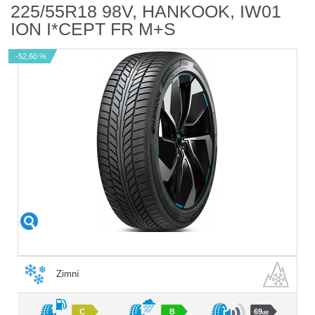
225/55R18 98V, HANKOOK, IW01
ION I*CEPT FR M+S
-52,60 %
Zimní
C
B
69
dB