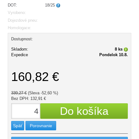
DOT:
18/25
Vyrobeno:
Dojezdové pneu:
Homologace:
Dostupnost:
Skladom:
8 ks
Expedice
Pondelok 10.8.
160,82 €
339,27 €
(Sleva -52,60 %)
Bez DPH: 132,91 €
Späť
Porovnanie