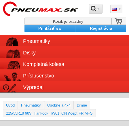
Košík je prázdný
Prihlásiť sa
Registrácia
Pneumatiky
Disky
Kompletná kolesa
Príslušenstvo
Výpredaj
Úvod
Pneumatiky
Osobné a 4x4
zimné
225/55R18 98V, Hankook, IW01 iON i*cept FR M+S