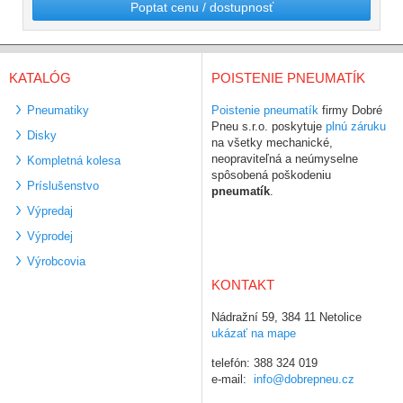
Poptat cenu / dostupnosť
KATALÓG
POISTENIE PNEUMATÍK
Pneumatiky
Poistenie pneumatík
firmy Dobré
Pneu s.r.o. poskytuje
plnú záruku
Disky
na všetky mechanické,
neopraviteľná a neúmyselne
Kompletná kolesa
spôsobená poškodeniu
Príslušenstvo
pneumatík
.
Výpredaj
Výprodej
Výrobcovia
KONTAKT
Nádražní 59, 384 11 Netolice
ukázať na mape
telefón: 388 324 019
e-mail:
info@dobrepneu.cz