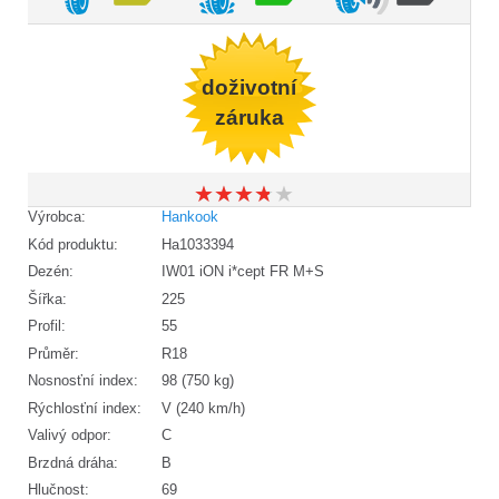
doživotní
záruka
★
★
★
★
★
★
★
★
★
★
Výrobca:
Hankook
Kód produktu:
Ha1033394
Dezén:
IW01 iON i*cept FR M+S
Šířka:
225
Profil:
55
Průměr:
R18
Nosnosťní index:
98 (750 kg)
Rýchlosťní index:
V (240 km/h)
Valivý odpor:
C
Brzdná dráha:
B
Hlučnost:
69