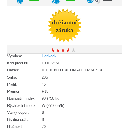
doživotní
záruka
★
★
★
★
★
★
★
★
★
★
Výrobca:
Hankook
Kód produktu:
Ha1034590
Dezén:
IL01 ION FLEXCLIMATE FR M+S XL
Šířka:
235
Profil:
45
Průměr:
R18
Nosnosťní index:
98 (750 kg)
Rýchlosťní index:
W (270 km/h)
Valivý odpor:
B
Brzdná dráha:
B
Hlučnost:
70