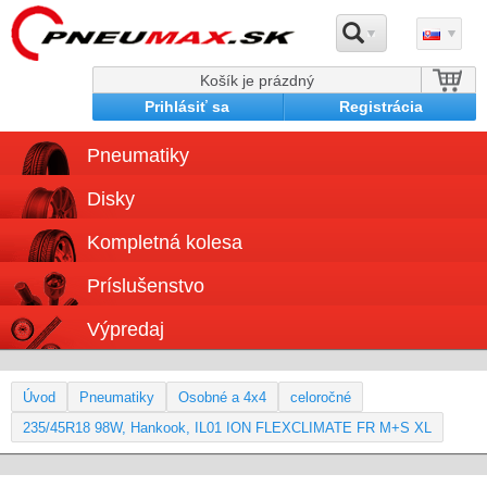
Košík je prázdný
Prihlásiť sa
Registrácia
Pneumatiky
Disky
Kompletná kolesa
Príslušenstvo
Výpredaj
Úvod
Pneumatiky
Osobné a 4x4
celoročné
235/45R18 98W, Hankook, IL01 ION FLEXCLIMATE FR M+S XL