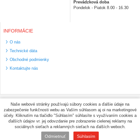
Prevádzková doba
Pondelok - Piatok 8.00 - 16.30
INFORMÁCIE
O nás
Technické dáta
Obchodné podmienky
Kontaktujte nás
Bezpečné platební
Naše webové stránky používajú súbory cookies a ďalšie údaje na
metody
zabezpečenie funkčnosti webu as Vaším súhlasom aj oi na marketingové
Využíváme zasílání
účely. Kliknutím na tlačidlo "Súhlasím" súhlasíte s využívaním cookies a
PPL
ďalších údajov vr. jej odovzdanie pre zobrazenie cielenej reklamy na
sociálnych sieťach a reklamných sieťach na ďalších weboch.
© PNEUMAX.SK 2026 by
Odmietnuť
Súhlasím