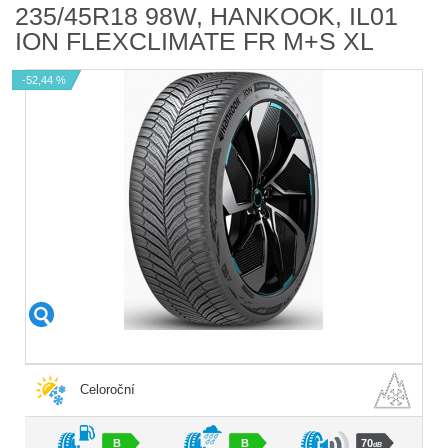
235/45R18 98W, HANKOOK, IL01
ION FLEXCLIMATE FR M+S XL
-52,44 %
Celoroční
B
B
70
dB