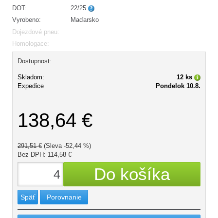
DOT:
22/25
Vyrobeno:
Maďarsko
Dojezdové pneu:
Homologace:
Dostupnost:
Skladom:
12 ks
Expedice
Pondelok 10.8.
138,64 €
291,51 €
(Sleva -52,44 %)
Bez DPH: 114,58 €
Späť
Porovnanie