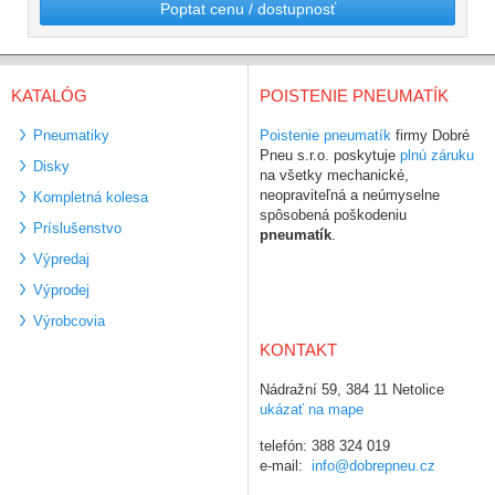
Poptat cenu / dostupnosť
KATALÓG
POISTENIE PNEUMATÍK
Pneumatiky
Poistenie pneumatík
firmy Dobré
Pneu s.r.o. poskytuje
plnú záruku
Disky
na všetky mechanické,
neopraviteľná a neúmyselne
Kompletná kolesa
spôsobená poškodeniu
Príslušenstvo
pneumatík
.
Výpredaj
Výprodej
Výrobcovia
KONTAKT
Nádražní 59, 384 11 Netolice
ukázať na mape
telefón: 388 324 019
e-mail:
info@dobrepneu.cz