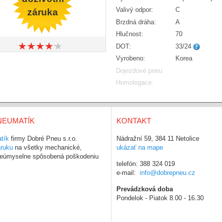
Valivý odpor:
C
záruka
Brzdná dráha:
A
Hlučnost:
70
★
★
★
★
★
★
★
★
★
★
DOT:
33/24
Vyrobeno:
Korea
Dojezdové pneu:
Homologace:
NEUMATÍK
KONTAKT
tík
firmy Dobré Pneu s.r.o.
Nádražní 59, 384 11 Netolice
áruku
na všetky mechanické,
ukázať na mape
 neúmyselne spôsobená poškodeniu
telefón: 388 324 019
e-mail:
info@dobrepneu.cz
Prevádzková doba
Pondelok - Piatok 8.00 - 16.30