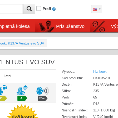
Profi
pletná kolesa
Príslušenstvo
Výp
kook, K137A Ventus evo SUV
 VENTUS EVO SUV
Výrobca:
Hankook
Letní
Kód produktu:
Ha1035201
Dezén:
K137A Ventus 
Šířka:
235
Profil:
65
C
A
70
dB
Průměr:
R18
Nosnosťní index:
110 (1 060 kg)
doživotní
Rýchlosťní index:
V (240 km/h)