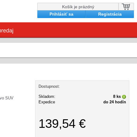
Košík je prázdný
Prihlásiť sa
Registrácia
redaj
Dostupnost:
Skladom:
8 ks
evo SUV
Expedice
do 24 hodín
139,54 €