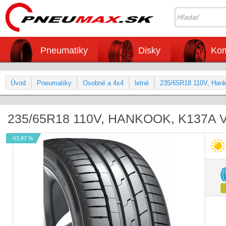
Pneumatiky
Disky
Kom
Úvod
Pneumatiky
Osobné a 4x4
letné
235/65R18 110V, Han
235/65R18 110V, HANKOOK, K137A
-53,87 %