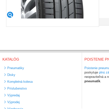
KATALÓG
POISTENIE P
Pneumatiky
Poistenie pneuma
poskytuje
plnú z
Disky
neopraviteľná a
pneumatík
.
Kompletná kolesa
Príslušenstvo
Výpredaj
Výprodej
Výrobcovia