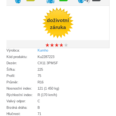
doživotní
záruka
★
★
★
★
★
★
★
★
★
★
Výrobca:
Kumho
Kód produktu:
Ku2287223
Dezén:
CX11 3PMSF
Šířka:
225
Profil:
75
Průměr:
R16
Nosnosťní index:
121 (1 450 kg)
Rýchlosťní index:
R (170 km/h)
Valivý odpor:
C
Brzdná dráha:
B
Hlučnost:
71