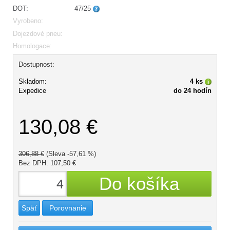
DOT:
47/25
Vyrobeno:
Dojezdové pneu:
Homologace:
Dostupnost:
Skladom:
4 ks
Expedice
do 24 hodín
130,08 €
306,88 €
(Sleva -57,61 %)
Bez DPH: 107,50 €
Späť
Porovnanie