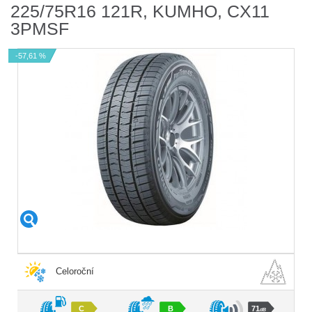
225/75R16 121R, KUMHO, CX11
3PMSF
-57,61 %
Celoroční
C
B
71
dB