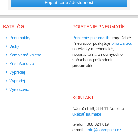
Poptat cenu / dostupnosť
KATALÓG
POISTENIE PNEUMATÍK
Pneumatiky
Poistenie pneumatík
firmy Dobré
Pneu s.r.o. poskytuje
plnú záruku
Disky
na všetky mechanické,
neopraviteľná a neúmyselne
Kompletná kolesa
spôsobená poškodeniu
Príslušenstvo
pneumatík
.
Výpredaj
Výprodej
Výrobcovia
KONTAKT
Nádražní 59, 384 11 Netolice
ukázať na mape
telefón: 388 324 019
e-mail:
info@dobrepneu.cz