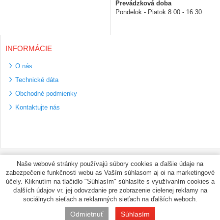
Prevádzková doba
Pondelok - Piatok 8.00 - 16.30
INFORMÁCIE
O nás
Technické dáta
Obchodné podmienky
Kontaktujte nás
Bezpečné platební
Naše webové stránky používajú súbory cookies a ďalšie údaje na
metody
zabezpečenie funkčnosti webu as Vaším súhlasom aj oi na marketingové
Využíváme zasílání
účely. Kliknutím na tlačidlo "Súhlasím" súhlasíte s využívaním cookies a
PPL
ďalších údajov vr. jej odovzdanie pre zobrazenie cielenej reklamy na
sociálnych sieťach a reklamných sieťach na ďalších weboch.
© PNEUMAX.SK 2026 by
Odmietnuť
Súhlasím