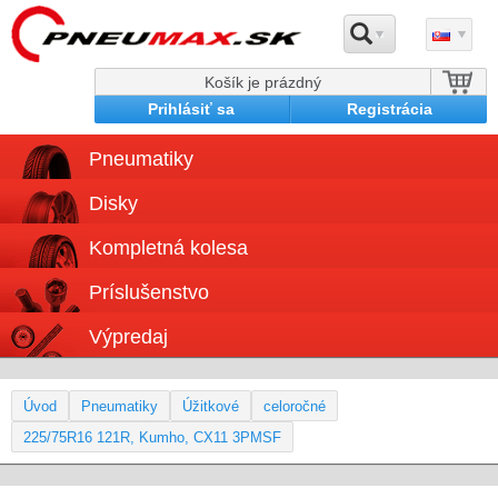
Košík je prázdný
Prihlásiť sa
Registrácia
Pneumatiky
Disky
Kompletná kolesa
Príslušenstvo
Výpredaj
Úvod
Pneumatiky
Úžitkové
celoročné
225/75R16 121R, Kumho, CX11 3PMSF