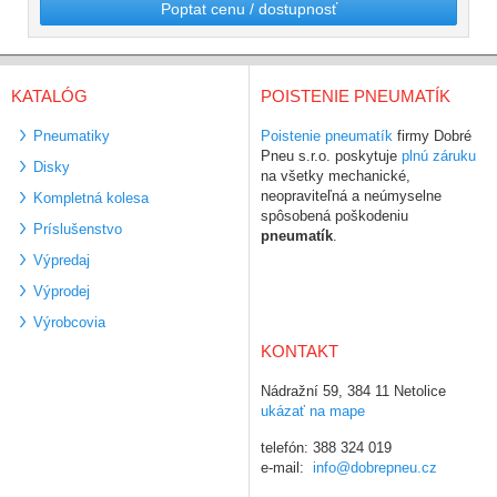
Poptat cenu / dostupnosť
KATALÓG
POISTENIE PNEUMATÍK
Pneumatiky
Poistenie pneumatík
firmy Dobré
Pneu s.r.o. poskytuje
plnú záruku
Disky
na všetky mechanické,
neopraviteľná a neúmyselne
Kompletná kolesa
spôsobená poškodeniu
Príslušenstvo
pneumatík
.
Výpredaj
Výprodej
Výrobcovia
KONTAKT
Nádražní 59, 384 11 Netolice
ukázať na mape
telefón: 388 324 019
e-mail:
info@dobrepneu.cz