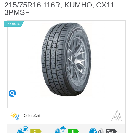
215/75R16 116R, KUMHO, CX11
3PMSF
-57,55 %
Celoroční
C
B
71
dB