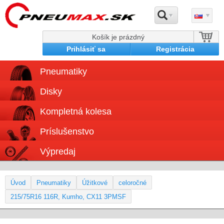
Košík je prázdný
Prihlásiť sa
Registrácia
Pneumatiky
Disky
Kompletná kolesa
Príslušenstvo
Výpredaj
Úvod
Pneumatiky
Úžitkové
celoročné
215/75R16 116R, Kumho, CX11 3PMSF