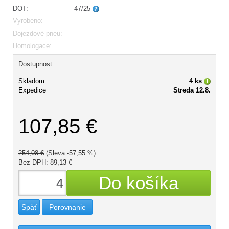
DOT:
47/25
Vyrobeno:
Dojezdové pneu:
Homologace:
Dostupnost:
Skladom:
4 ks
Expedice
Streda 12.8.
107,85 €
254,08 €
(Sleva -57,55 %)
Bez DPH: 89,13 €
Späť
Porovnanie