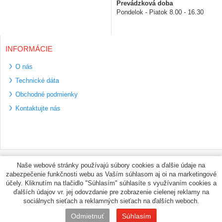
Prevádzková doba
Pondelok - Piatok 8.00 - 16.30
INFORMÁCIE
O nás
Technické dáta
Obchodné podmienky
Kontaktujte nás
Bezpečné platební
Naše webové stránky používajú súbory cookies a ďalšie údaje na
metody
zabezpečenie funkčnosti webu as Vaším súhlasom aj oi na marketingové
Využíváme zasílání
účely. Kliknutím na tlačidlo "Súhlasím" súhlasíte s využívaním cookies a
PPL
ďalších údajov vr. jej odovzdanie pre zobrazenie cielenej reklamy na
sociálnych sieťach a reklamných sieťach na ďalších weboch.
© PNEUMAX.SK 2026 by
Odmietnuť
Súhlasím