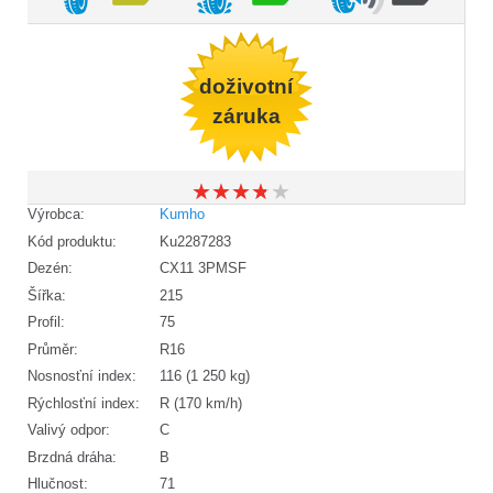
doživotní
záruka
★
★
★
★
★
★
★
★
★
★
Výrobca:
Kumho
Kód produktu:
Ku2287283
Dezén:
CX11 3PMSF
Šířka:
215
Profil:
75
Průměr:
R16
Nosnosťní index:
116 (1 250 kg)
Rýchlosťní index:
R (170 km/h)
Valivý odpor:
C
Brzdná dráha:
B
Hlučnost:
71