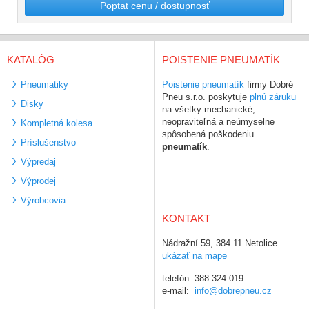
Poptat cenu / dostupnosť
KATALÓG
POISTENIE PNEUMATÍK
Pneumatiky
Poistenie pneumatík
firmy Dobré
Pneu s.r.o. poskytuje
plnú záruku
Disky
na všetky mechanické,
neopraviteľná a neúmyselne
Kompletná kolesa
spôsobená poškodeniu
Príslušenstvo
pneumatík
.
Výpredaj
Výprodej
Výrobcovia
KONTAKT
Nádražní 59, 384 11 Netolice
ukázať na mape
telefón: 388 324 019
e-mail:
info@dobrepneu.cz