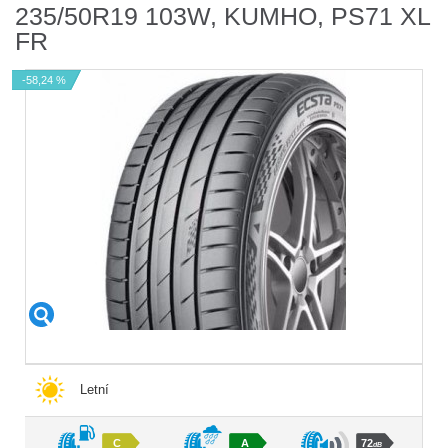
235/50R19 103W, KUMHO, PS71 XL
FR
-58,24 %
Letní
C
A
72
dB