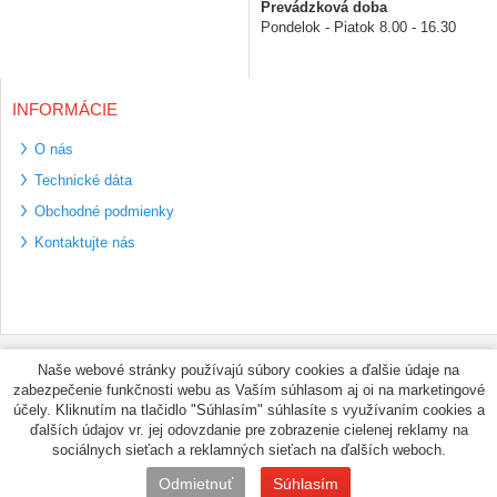
Prevádzková doba
Pondelok - Piatok 8.00 - 16.30
INFORMÁCIE
O nás
Technické dáta
Obchodné podmienky
Kontaktujte nás
Bezpečné platební
Naše webové stránky používajú súbory cookies a ďalšie údaje na
metody
zabezpečenie funkčnosti webu as Vaším súhlasom aj oi na marketingové
Využíváme zasílání
účely. Kliknutím na tlačidlo "Súhlasím" súhlasíte s využívaním cookies a
PPL
ďalších údajov vr. jej odovzdanie pre zobrazenie cielenej reklamy na
sociálnych sieťach a reklamných sieťach na ďalších weboch.
© PNEUMAX.SK 2026 by
Odmietnuť
Súhlasím