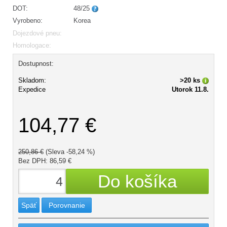
DOT:
48/25
Vyrobeno:
Korea
Dojezdové pneu:
Homologace:
Dostupnost:
Skladom:
>20 ks
Expedice
Utorok 11.8.
104,77 €
250,86 €
(Sleva -58,24 %)
Bez DPH: 86,59 €
Späť
Porovnanie