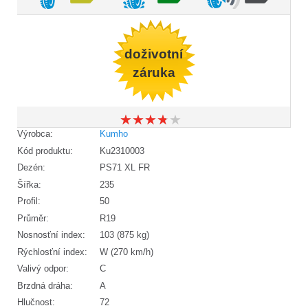
doživotní
záruka
★
★
★
★
★
★
★
★
★
★
Výrobca:
Kumho
Kód produktu:
Ku2310003
Dezén:
PS71 XL FR
Šířka:
235
Profil:
50
Průměr:
R19
Nosnosťní index:
103 (875 kg)
Rýchlosťní index:
W (270 km/h)
Valivý odpor:
C
Brzdná dráha:
A
Hlučnost:
72