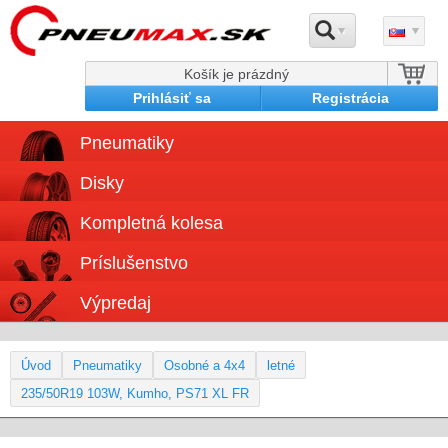
Košík je prázdný
Prihlásiť sa
Registrácia
Pneumatiky
Disky
Kompletná kolesa
Príslušenstvo
Výpredaj
Úvod
Pneumatiky
Osobné a 4x4
letné
235/50R19 103W, Kumho, PS71 XL FR