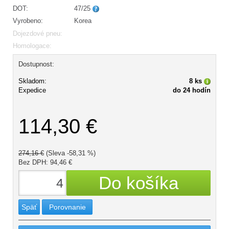
DOT:
47/25
Vyrobeno:
Korea
Dojezdové pneu:
Homologace:
Dostupnost:
Skladom:
8 ks
Expedice
do 24 hodín
114,30 €
274,16 €
(Sleva -58,31 %)
Bez DPH: 94,46 €
Späť
Porovnanie