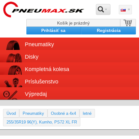
Košík je prázdný
Prihlásiť sa
Registrácia
Pneumatiky
Disky
Kompletná kolesa
Príslušenstvo
Výpredaj
Úvod
Pneumatiky
Osobné a 4x4
letné
255/35R19 96(Y), Kumho, PS72 XL FR