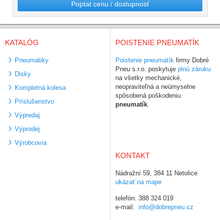
Poptat cenu / dostupnosť
KATALÓG
POISTENIE PNEUMATÍK
Pneumatiky
Poistenie pneumatík
firmy Dobré
Pneu s.r.o. poskytuje
plnú záruku
Disky
na všetky mechanické,
neopraviteľná a neúmyselne
Kompletná kolesa
spôsobená poškodeniu
Príslušenstvo
pneumatík
.
Výpredaj
Výprodej
Výrobcovia
KONTAKT
Nádražní 59, 384 11 Netolice
ukázať na mape
telefón: 388 324 019
e-mail:
info@dobrepneu.cz