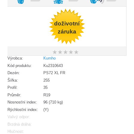
doživotní
záruka
★
★
★
★
★
★
★
★
★
★
Výrobca:
Kumho
Kód produktu:
Ku2310643
Dezén:
PS72 XL FR
Šířka:
255
Profil:
35
Průměr:
R19
Nosnosťní index:
96 (710 kg)
Rýchlosťní index:
(Y)
Valivý odpor:
Brzdná dráha:
Hlučnost: