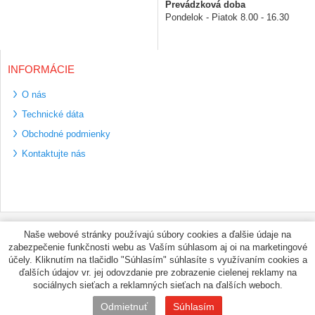
Prevádzková doba
Pondelok - Piatok 8.00 - 16.30
INFORMÁCIE
O nás
Technické dáta
Obchodné podmienky
Kontaktujte nás
Bezpečné platební
Naše webové stránky používajú súbory cookies a ďalšie údaje na
metody
zabezpečenie funkčnosti webu as Vaším súhlasom aj oi na marketingové
Využíváme zasílání
účely. Kliknutím na tlačidlo "Súhlasím" súhlasíte s využívaním cookies a
PPL
ďalších údajov vr. jej odovzdanie pre zobrazenie cielenej reklamy na
sociálnych sieťach a reklamných sieťach na ďalších weboch.
© PNEUMAX.SK 2026 by
Odmietnuť
Súhlasím