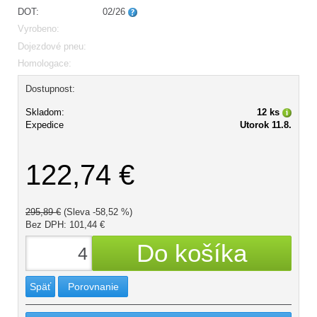
DOT:
02/26
Vyrobeno:
Dojezdové pneu:
Homologace:
Dostupnost:
Skladom:
12 ks
Expedice
Utorok 11.8.
122,74 €
295,89 €
(Sleva -58,52 %)
Bez DPH: 101,44 €
Späť
Porovnanie