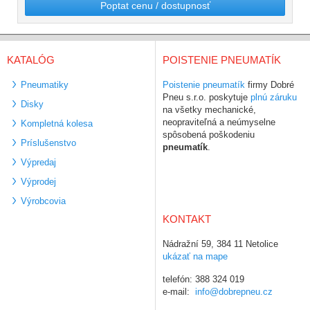
Poptat cenu / dostupnosť
KATALÓG
POISTENIE PNEUMATÍK
Pneumatiky
Poistenie pneumatík
firmy Dobré
Pneu s.r.o. poskytuje
plnú záruku
Disky
na všetky mechanické,
neopraviteľná a neúmyselne
Kompletná kolesa
spôsobená poškodeniu
Príslušenstvo
pneumatík
.
Výpredaj
Výprodej
Výrobcovia
KONTAKT
Nádražní 59, 384 11 Netolice
ukázať na mape
telefón: 388 324 019
e-mail:
info@dobrepneu.cz