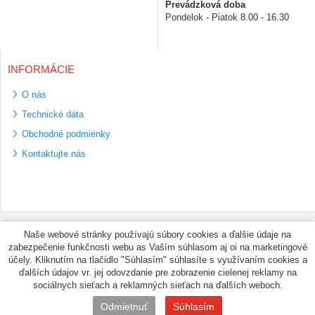
Prevádzková doba
Pondelok - Piatok 8.00 - 16.30
INFORMÁCIE
O nás
Technické dáta
Obchodné podmienky
Kontaktujte nás
Bezpečné platební
Naše webové stránky používajú súbory cookies a ďalšie údaje na
metody
zabezpečenie funkčnosti webu as Vaším súhlasom aj oi na marketingové
Využíváme zasílání
účely. Kliknutím na tlačidlo "Súhlasím" súhlasíte s využívaním cookies a
PPL
ďalších údajov vr. jej odovzdanie pre zobrazenie cielenej reklamy na
sociálnych sieťach a reklamných sieťach na ďalších weboch.
© PNEUMAX.SK 2026 by
Odmietnuť
Súhlasím