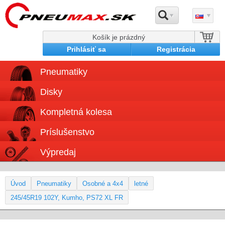
Košík je prázdný
Prihlásiť sa
Registrácia
Pneumatiky
Disky
Kompletná kolesa
Príslušenstvo
Výpredaj
Úvod
Pneumatiky
Osobné a 4x4
letné
245/45R19 102Y, Kumho, PS72 XL FR