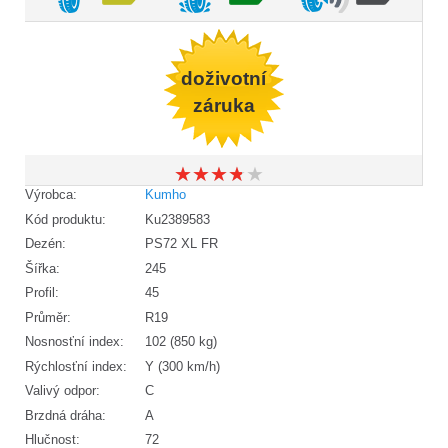
doživotní
záruka
★
★
★
★
★
★
★
★
★
★
Výrobca:
Kumho
Kód produktu:
Ku2389583
Dezén:
PS72 XL FR
Šířka:
245
Profil:
45
Průměr:
R19
Nosnosťní index:
102 (850 kg)
Rýchlosťní index:
Y (300 km/h)
Valivý odpor:
C
Brzdná dráha:
A
Hlučnost:
72