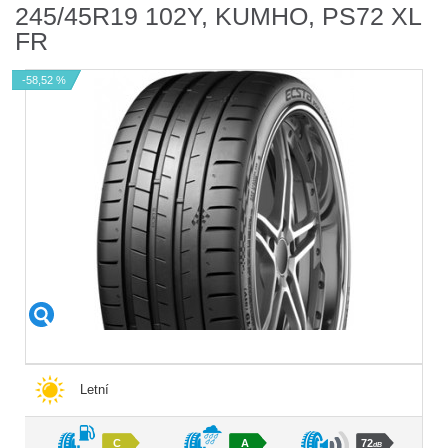
245/45R19 102Y, KUMHO, PS72 XL
FR
-58,52 %
Letní
C
A
72
dB