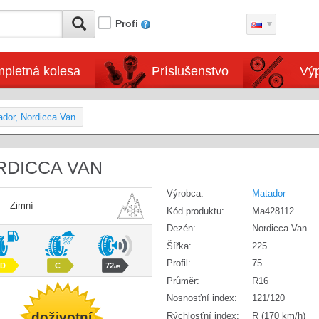
Profi
pletná kolesa
Príslušenstvo
Výp
dor, Nordicca Van
ORDICCA VAN
Výrobca:
Matador
Zimní
Kód produktu:
Ma428112
Dezén:
Nordicca Van
Šířka:
225
Profil:
75
D
C
72
dB
Průměr:
R16
Nosnosťní index:
121/120
doživotní
Rýchlosťní index:
R (170 km/h)