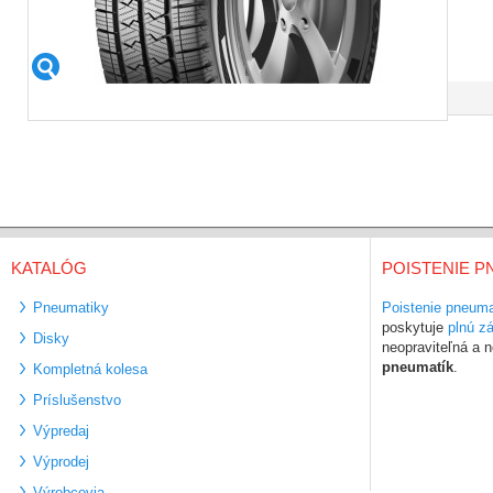
KATALÓG
POISTENIE P
Pneumatiky
Poistenie pneuma
poskytuje
plnú z
Disky
neopraviteľná a
pneumatík
.
Kompletná kolesa
Príslušenstvo
Výpredaj
Výprodej
Výrobcovia