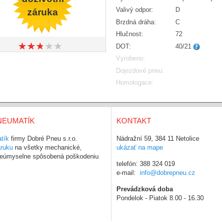
Valivý odpor:
D
záruka
Brzdná dráha:
C
Hlučnost:
72
★
★
★
★
★
★
★
★
★
★
DOT:
40/21
Vyrobeno:
Dojezdové pneu:
Homologace:
NEUMATÍK
KONTAKT
tík
firmy Dobré Pneu s.r.o.
Nádražní 59, 384 11 Netolice
áruku
na všetky mechanické,
ukázať na mape
 neúmyselne spôsobená poškodeniu
telefón: 388 324 019
e-mail:
info@dobrepneu.cz
Prevádzková doba
Pondelok - Piatok 8.00 - 16.30