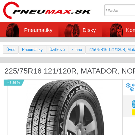
Pneumatiky
Disky
Kom
Úvod
Pneumatiky
Úžitkové
zimné
225/75R16 121/120R, Mata
225/75R16 121/120R, MATADOR, N
-48,36 %