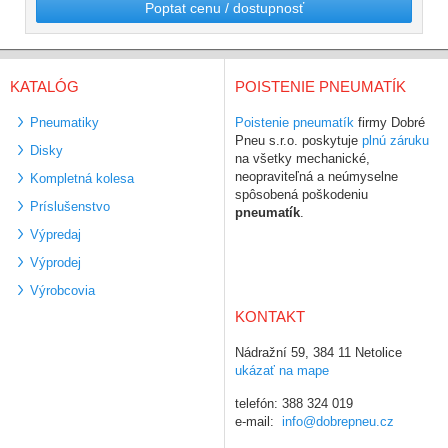
Poptat cenu / dostupnosť
KATALÓG
POISTENIE PNEUMATÍK
Pneumatiky
Poistenie pneumatík
firmy Dobré
Pneu s.r.o. poskytuje
plnú záruku
Disky
na všetky mechanické,
neopraviteľná a neúmyselne
Kompletná kolesa
spôsobená poškodeniu
Príslušenstvo
pneumatík
.
Výpredaj
Výprodej
Výrobcovia
KONTAKT
Nádražní 59, 384 11 Netolice
ukázať na mape
telefón: 388 324 019
e-mail:
info@dobrepneu.cz