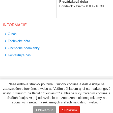
Prevádzková doba
Pondelok - Piatok 8.00 - 16.30
INFORMÁCIE
O nás
Technické dáta
Obchodné podmienky
Kontaktujte nás
Bezpečné platební
Naše webové stránky používajú súbory cookies a ďalšie údaje na
metody
zabezpečenie funkčnosti webu as Vaším súhlasom aj oi na marketingové
Využíváme zasílání
účely. Kliknutím na tlačidlo "Súhlasím" súhlasíte s využívaním cookies a
PPL
ďalších údajov vr. jej odovzdanie pre zobrazenie cielenej reklamy na
sociálnych sieťach a reklamných sieťach na ďalších weboch.
© PNEUMAX.SK 2026 by
Odmietnuť
Súhlasím