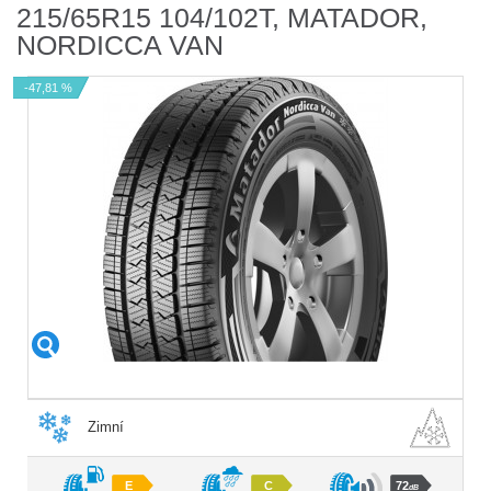
215/65R15 104/102T, MATADOR,
NORDICCA VAN
-47,81 %
Zimní
E
C
72
dB