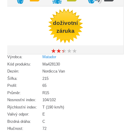
doživotní
záruka
★
★
★
★
★
★
★
★
★
★
Výrobca:
Matador
Kód produktu:
Ma428130
Dezén:
Nordicca Van
Šířka:
215
Profil:
65
Průměr:
R15
Nosnosťní index:
104/102
Rýchlosťní index:
T (190 km/h)
Valivý odpor:
E
Brzdná dráha:
C
Hlučnost:
72