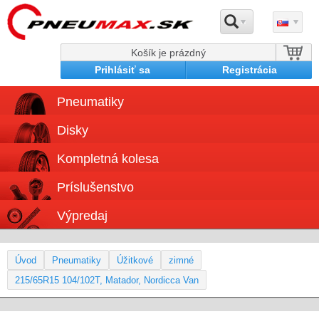
Košík je prázdný
Prihlásiť sa
Registrácia
Pneumatiky
Disky
Kompletná kolesa
Príslušenstvo
Výpredaj
Úvod
Pneumatiky
Úžitkové
zimné
215/65R15 104/102T, Matador, Nordicca Van