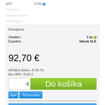
DOT:
27/25
Vyrobeno:
Dojezdové pneu:
Homologace:
Dostupnost:
Skladom:
1 ks
Expedice
Utorok 11.8.
92,70 €
177,61 €
(Sleva -47,81 %)
Bez DPH: 76,61 €
Späť
Porovnanie