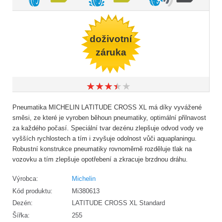
doživotní
záruka
★
★
★
★
★
★
★
★
★
★
Pneumatika MICHELIN LATITUDE CROSS XL má díky vyvážené
směsi, ze které je vyroben běhoun pneumatiky, optimální přilnavost
za každého počasí. Speciální tvar dezénu zlepšuje odvod vody ve
vyšších rychlostech a tím i zvyšuje odolnost vůči aquaplaningu.
Robustní konstrukce pneumatiky rovnoměrně rozděluje tlak na
vozovku a tím zlepšuje opotřebení a zkracuje brzdnou dráhu.
Výrobca:
Michelin
Kód produktu:
Mi380613
Dezén:
LATITUDE CROSS XL Standard
Šířka:
255