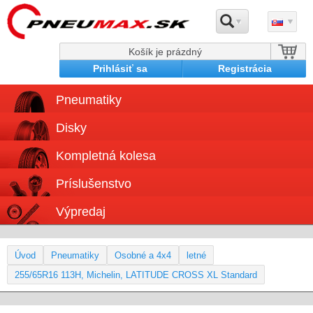
Košík je prázdný
Prihlásiť sa
Registrácia
Pneumatiky
Disky
Kompletná kolesa
Príslušenstvo
Výpredaj
Úvod
Pneumatiky
Osobné a 4x4
letné
255/65R16 113H, Michelin, LATITUDE CROSS XL Standard