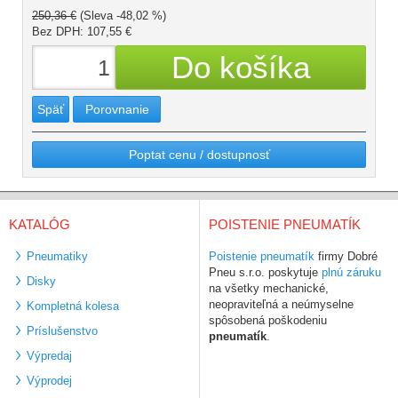
250,36 €
(Sleva -48,02 %)
Bez DPH: 107,55 €
Späť
Porovnanie
Poptat cenu / dostupnosť
KATALÓG
POISTENIE PNEUMATÍK
Pneumatiky
Poistenie pneumatík
firmy Dobré
Pneu s.r.o. poskytuje
plnú záruku
Disky
na všetky mechanické,
neopraviteľná a neúmyselne
Kompletná kolesa
spôsobená poškodeniu
Príslušenstvo
pneumatík
.
Výpredaj
Výprodej