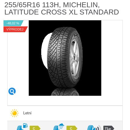
255/65R16 113H, MICHELIN,
LATITUDE CROSS XL STANDARD
-48,02 %
VÝPRODEJ
Letní
C
C
71
dB