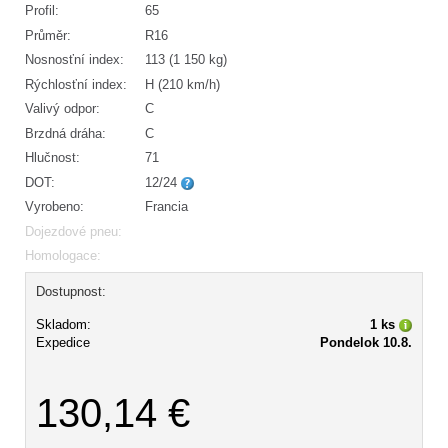
Profil:
65
Průměr:
R16
Nosnosťní index:
113 (1 150 kg)
Rýchlosťní index:
H (210 km/h)
Valivý odpor:
C
Brzdná dráha:
C
Hlučnost:
71
DOT:
12/24
Vyrobeno:
Francia
Dojezdové pneu:
Homologace:
Dostupnost:
Skladom:
1 ks
Expedice
Pondelok 10.8.
130,14 €