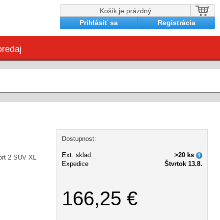
Košík je prázdný
Prihlásiť sa
Registrácia
redaj
Dostupnost:
Ext. sklad:
>20 ks
rt 2 SUV XL
Expedice
Štvrtok 13.8.
166,25 €