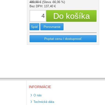
489,90 €
(Sleva -66,06 %)
Bez DPH: 137,40 €
Späť
Porovnanie
Poptat cenu / dostupnosť
INFORMÁCIE
O nás
Technické dáta