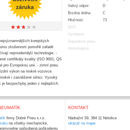
Valivý odpor:
D
záruka
Brzdná dráha:
C
Hlučnost:
73
★
★
★
★
★
★
★
★
★
★
DOT:
Vyrobeno:
ejvýznamnějších korejských
Dojezdové pneu:
kumu zkušeností pomohli zařadit
Homologace:
vají nejmodernější technologie. -
ené certifikáty kvality (ISO 9001, QS
 pro Evropskou unii. - zimní pneu
jízdní výkon na mokré vozovce.
mokré i zasněžené silnici. Vysoký
 je bezpochyby jeden z nejlepších.
NEUMATÍK
KONTAKT
tík
firmy Dobré Pneu s.r.o.
Nádražní 59, 384 11 Netolice
áruku
na všetky mechanické,
ukázať na mape
 neúmyselne spôsobená poškodeniu