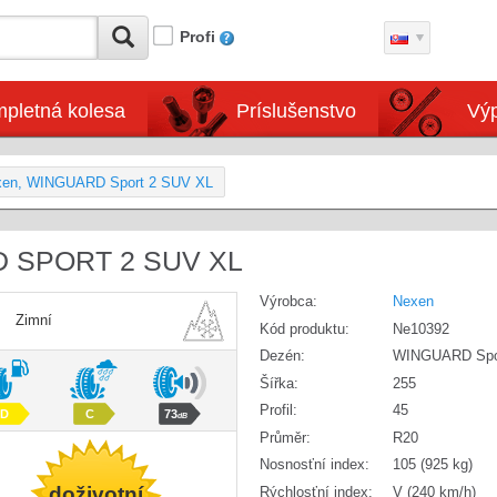
Profi
pletná kolesa
Príslušenstvo
Výp
xen, WINGUARD Sport 2 SUV XL
D SPORT 2 SUV XL
Výrobca:
Nexen
Zimní
Kód produktu:
Ne10392
Dezén:
WINGUARD Spo
Šířka:
255
Profil:
45
D
C
73
dB
Průměr:
R20
Nosnosťní index:
105 (925 kg)
doživotní
Rýchlosťní index:
V (240 km/h)