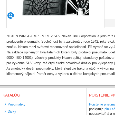
NEXEN WINGUARD SPORT 2 SUV Nexen Tire Corporation je jedním z n
producentů pneumatik. Společnost byla založená v roce 1942, roky výz
značku Nexen mezi světové renomované společnosti. Při výrobě se využí
Na základě splněných kvalitativních kritérií byly produkci pneumatik uděl
9000, ISO 14001), všechny produkty Nexen splňují standardy požadované
pro výkonné SUV vozy. Má čtyři široké obvodové drážky pro vylepšený 
Asymetrický dezén pneumatiky, který zlepšuje trakci a otočný výkon na 
kilometrový nájezd. Poměr ceny a výkonu u těchto korejských pneumatik
KATALÓG
POISTENIE P
Pneumatiky
Poistenie pneuma
poskytuje
plnú z
Disky
neopraviteľná a