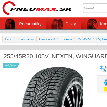
Pneumatiky
Disky
Kom
Úvod
Pneumatiky
Osobné a 4x4
zimné
255/45R20 105V, Ne
255/45R20 105V, NEXEN, WINGUAR
-66,06 %