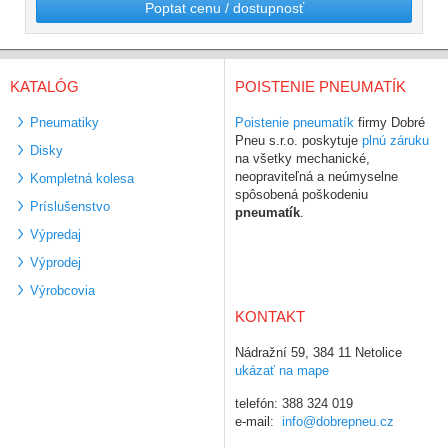
Poptat cenu / dostupnosť
KATALÓG
POISTENIE PNEUMATÍK
Pneumatiky
Poistenie pneumatík
firmy Dobré
Pneu s.r.o. poskytuje
plnú záruku
Disky
na všetky mechanické,
neopraviteľná a neúmyselne
Kompletná kolesa
spôsobená poškodeniu
Príslušenstvo
pneumatík
.
Výpredaj
Výprodej
Výrobcovia
KONTAKT
Nádražní 59, 384 11 Netolice
ukázať na mape
telefón: 388 324 019
e-mail:
info@dobrepneu.cz