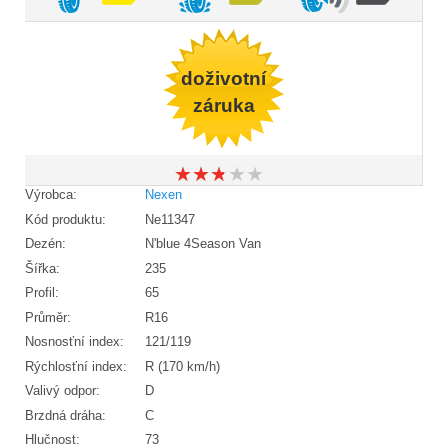
doživotní
záruka
★
★
★
★
★
★
★
★
★
★
Výrobca:
Nexen
Kód produktu:
Ne11347
Dezén:
N'blue 4Season Van
Šířka:
235
Profil:
65
Průměr:
R16
Nosnosťní index:
121/119
Rýchlosťní index:
R (170 km/h)
Valivý odpor:
D
Brzdná dráha:
C
Hlučnost:
73