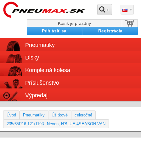
Košík je prázdný
Prihlásiť sa
Registrácia
Pneumatiky
Disky
Kompletná kolesa
Príslušenstvo
Výpredaj
Úvod
Pneumatiky
Úžitkové
celoročné
235/65R16 121/119R, Nexen, N'BLUE 4SEASON VAN