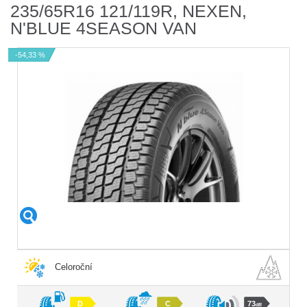
235/65R16 121/119R, NEXEN,
N'BLUE 4SEASON VAN
-54,33 %
Celoroční
D
C
73
dB