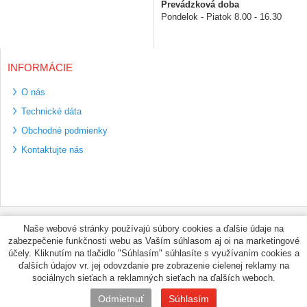
Prevádzková doba
Pondelok - Piatok 8.00 - 16.30
INFORMÁCIE
O nás
Technické dáta
Obchodné podmienky
Kontaktujte nás
Bezpečné platební
Naše webové stránky používajú súbory cookies a ďalšie údaje na
metody
zabezpečenie funkčnosti webu as Vaším súhlasom aj oi na marketingové
Využíváme zasílání
účely. Kliknutím na tlačidlo "Súhlasím" súhlasíte s využívaním cookies a
PPL
ďalších údajov vr. jej odovzdanie pre zobrazenie cielenej reklamy na
sociálnych sieťach a reklamných sieťach na ďalších weboch.
© PNEUMAX.SK 2026 by
Odmietnuť
Súhlasím