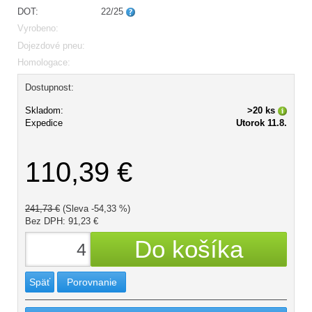
DOT:
22/25
Vyrobeno:
Dojezdové pneu:
Homologace:
Dostupnost:
Skladom:
>20 ks
Expedice
Utorok 11.8.
110,39 €
241,73 €
(Sleva -54,33 %)
Bez DPH: 91,23 €
Späť
Porovnanie