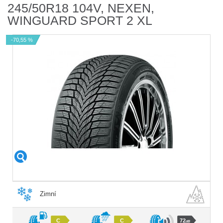
245/50R18 104V, NEXEN,
WINGUARD SPORT 2 XL
-70,55 %
Zimní
C
C
72
dB