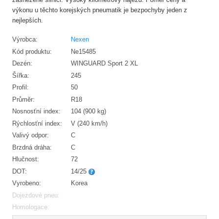
výkonu u těchto korejských pneumatik je bezpochyby jeden z
nejlepších.
Výrobca:
Nexen
Kód produktu:
Ne15485
Dezén:
WINGUARD Sport 2 XL
Šířka:
245
Profil:
50
Průměr:
R18
Nosnosťní index:
104 (900 kg)
Rýchlosťní index:
V (240 km/h)
Valivý odpor:
C
Brzdná dráha:
C
Hlučnost:
72
DOT:
14/25
Vyrobeno:
Korea
Dojezdové pneu:
Homologace: