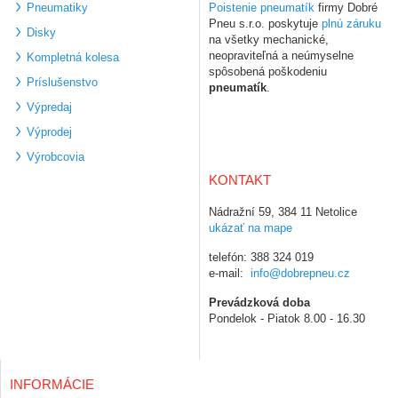
Pneumatiky
Poistenie pneumatík
firmy Dobré
Pneu s.r.o. poskytuje
plnú záruku
Disky
na všetky mechanické,
neopraviteľná a neúmyselne
Kompletná kolesa
spôsobená poškodeniu
Príslušenstvo
pneumatík
.
Výpredaj
Výprodej
Výrobcovia
KONTAKT
Nádražní 59, 384 11 Netolice
ukázať na mape
telefón: 388 324 019
e-mail:
info@dobrepneu.cz
Prevádzková doba
Pondelok - Piatok 8.00 - 16.30
INFORMÁCIE