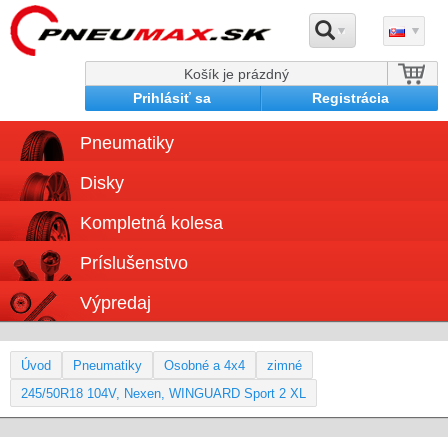
Košík je prázdný
Prihlásiť sa
Registrácia
Pneumatiky
Disky
Kompletná kolesa
Príslušenstvo
Výpredaj
Úvod
Pneumatiky
Osobné a 4x4
zimné
245/50R18 104V, Nexen, WINGUARD Sport 2 XL